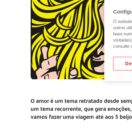
Config
O website 
outros ut
base num 
visitadas
consulte 
Def
O amor é um tema retratado desde sempre
um tema recorrente, que gera emoções, 
vamos fazer uma viagem até aos 5 beijos