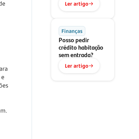
de
Ler artigo
Finanças
Posso pedir
crédito habitação
sem entrada?
Ler artigo
ara
 e
ções
em.