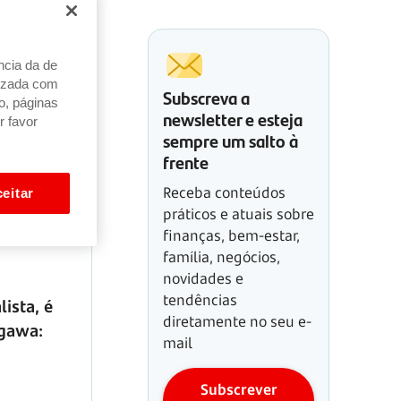
ncia da de
alizada com
Subscreva a
o, páginas
newsletter e esteja
r favor
sempre um salto à
frente
Receba conteúdos
eitar
práticos e atuais sobre
finanças, bem-estar,
família, negócios,
novidades e
tendências
ista, é
diretamente no seu e-
agawa:
mail
Subscrever