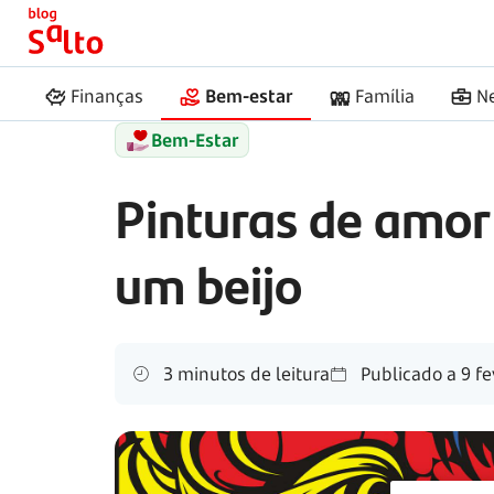
Início
Salto
Pinturas de amor famosas
Finanças
Bem-estar
Família
N
Bem-Estar
Pinturas de amor 
um beijo
3 minutos de leitura
Publicado a
9 fe