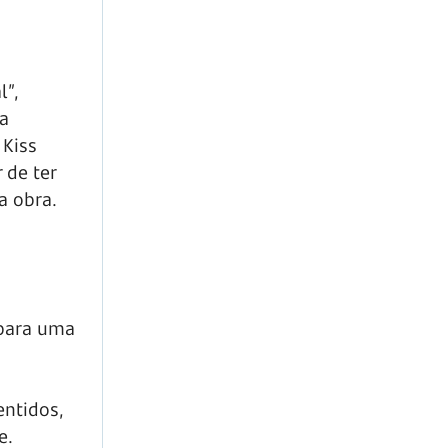
l”,
da
 Kiss
 de ter
a obra.
 para uma
entidos,
e.