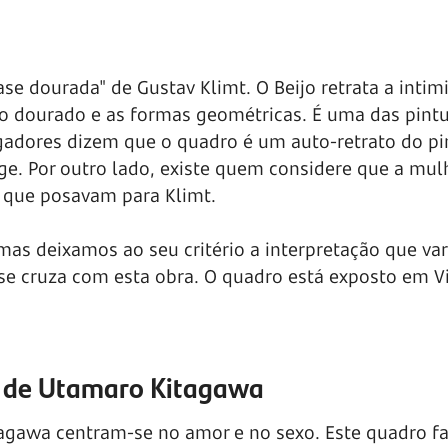
ase dourada" de Gustav Klimt. O Beijo retrata a intim
o dourado e as formas geométricas. É uma das pint
gadores dizem que o quadro é um auto-retrato do p
öge. Por outro lado, existe quem considere que a mul
 que posavam para Klimt.
mas deixamos ao seu critério a interpretação que var
e cruza com esta obra. O quadro está exposto em V
om de Utamaro Kitagawa
tagawa centram-se no amor e no sexo. Este quadro fa