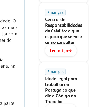
Finanças
Central de
idade. O
Responsabilidades
uras mais
de Crédito: o que
intor com
é, para que serve e
her do
como consultar
Ler artigo
ia
iena, na
Finanças
Idade legal para
trabalhar em
Portugal: o que
diz o Código do
Trabalho
z parte