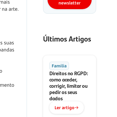
 mais
newsletter
 na arte.
Últimos Artigos
as suas
 bandas
Família
o
Direitos no RGPD:
como aceder,
corrigir, limitar ou
imento
pedir os seus
dados
Ler artigo