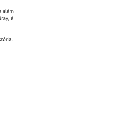
ue além
ray, é
tória.