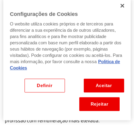
A invalidez relativa sucede quando apresenta uma
Configurações de Cookies
incapacidade definitiva e permanente para a profissão
que exercer e:
O website utiliza cookies próprios e de terceiros para
diferenciar a sua experiência da de outros utilizadores,
para fins analíticos e para lhe mostrar publicidade
personalizada com base num perfil elaborado a partir dos
Não consegue receber mais de um terço do
seus hábitos de navegação (por exemplo, páginas
vencimento que normalmente receberia, devido à
visitadas). Pode configurar os cookies ou aceitá-los. Para
incapacidade
mais informação, por favor consulte a nossa
Politica de
Não se prevê que recupere, no prazo de três anos,
Cookies
a capacidade de ganhar mais de 50% do que
normalmente ganharia.
Definir
Aceitar
Se à data do requerimento da pensão exercer, ao
Rejeitar
mesmo tempo, mais do que uma profissão, a redução
da incapacidade de ganho prevista refere-se à
profissão com remuneração mais elevada.