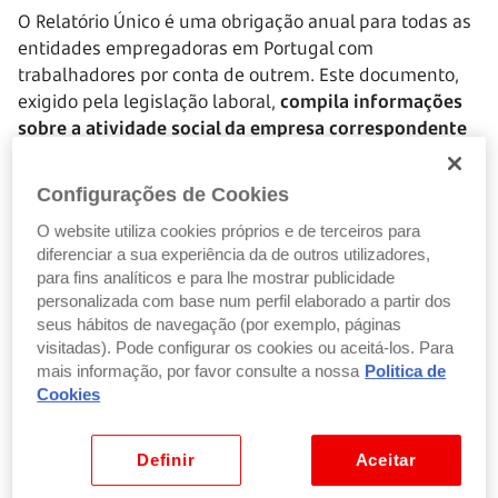
O Relatório Único é uma obrigação anual para todas as
entidades empregadoras em Portugal com
trabalhadores por conta de outrem. Este documento,
exigido pela legislação laboral,
compila informações
sobre a atividade social da empresa correspondente
ao ano transato.
Configurações de Cookies
Que informações constam neste relatório?
O website utiliza cookies próprios e de terceiros para
diferenciar a sua experiência da de outros utilizadores,
Este relatório abrange uma grande variedade de
para fins analíticos e para lhe mostrar publicidade
personalizada com base num perfil elaborado a partir dos
detalhes, desde informações mais básicas sobre a
seus hábitos de navegação (por exemplo, páginas
empresa e os seus trabalhadores, até questões mais
visitadas). Pode configurar os cookies ou aceitá-los. Para
específicas, como contratos de trabalho, acidentes de
mais informação, por favor consulte a nossa
Politica de
trabalho, formação profissional e outros elementos
Cookies
relevantes para a gestão de recursos humanos.
Definir
Aceitar
Essencialmente, deve reunir informações detalhadas