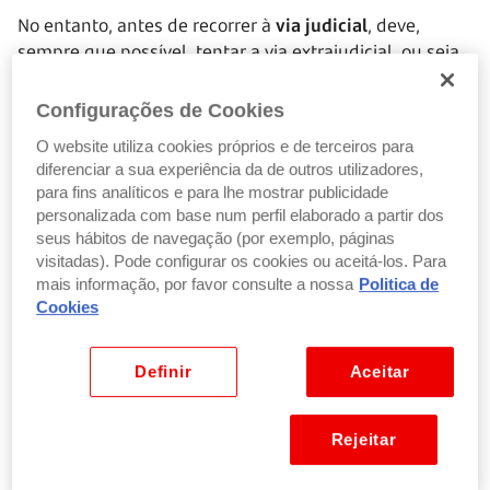
No entanto, antes de recorrer à
via judicial
, deve,
sempre que possível, tentar a via extrajudicial, ou seja
uma solução negociada por meio da qual se tenta
chegar a uma solução. Para aliviar os tribunais, o Novo
Configurações de Cookies
Regime do Arrendamento Urbano criou o
O website utiliza cookies próprios e de terceiros para
procedimento especial de despejo
, cuja resolução é da
diferenciar a sua experiência da de outros utilizadores,
competência do Balcão do Arrendatário e do Senhorio
para fins analíticos e para lhe mostrar publicidade
(BAS) - que desde fevereiro de 2024 substituiu o Balcão
personalizada com base num perfil elaborado a partir dos
Nacional de Arrendamento (BNA).
seus hábitos de navegação (por exemplo, páginas
visitadas). Pode configurar os cookies ou aceitá-los. Para
mais informação, por favor consulte a nossa
Politica de
Como se processa um despejo extrajudicialmente?
Cookies
Imagine que um inquilino não paga as rendas há três
Definir
Aceitar
meses. Neste caso, o senhorio deve fazer uma
comunicação
ao arrendatário com fundamento na
obrigação que não foi cumprida. Esta comunicação
Rejeitar
deve ser feita através de uma das seguintes formas: