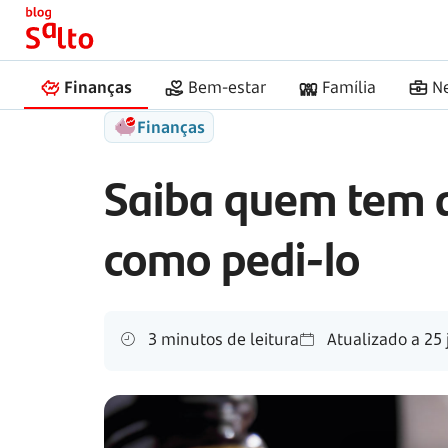
Início
Salto
Apoio judiciário
Finanças
Bem-estar
Família
N
Finanças
Saiba quem tem di
como
pedi-lo
3 minutos de leitura
Atualizado a
25 