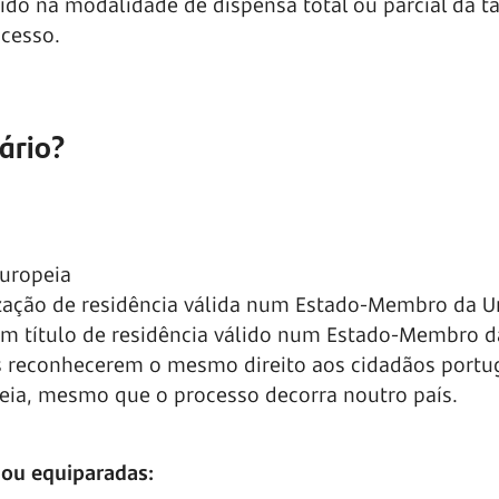
ido na modalidade de dispensa total ou parcial da t
ocesso.
ário?
uropeia
ização de residência válida num Estado-Membro da U
m título de residência válido num Estado-Membro d
aís reconhecerem o mesmo direito aos cidadãos port
peia, mesmo que o processo decorra noutro país.
s ou equiparadas: