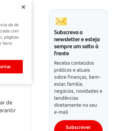
ncia da de
Subscreva a
alizada com
newsletter e esteja
o, páginas
r favor
sempre um salto à
frente
Receba conteúdos
eitar
práticos e atuais
sobre finanças, bem-
estar, família,
negócios, novidades e
tendências
ar de
diretamente no seu
arantir
e-mail
Subscrever