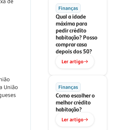
axa de
Finanças
Qual a idade
máxima para
pedir crédito
habitação? Posso
comprar casa
depois dos 50?
Ler artigo
nião
a União
Finanças
Como escolher o
ugueses
melhor crédito
habitação?
Ler artigo