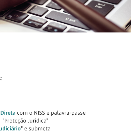
:
 Direta
com o NISS e
palavra-passe
 "Proteção Jurídica"
udiciário
" e submeta