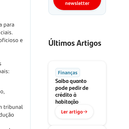
newsletter
a para
ciais.
Últimos Artigos
oficioso e
s
pais:
Finanças
Saiba quanto
pode pedir de
o,
crédito à
habitação
 tribunal
Ler artigo
ndução