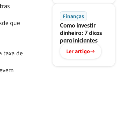
tras
Finanças
esde que
Como investir
dinheiro: 7 dicas
para iniciantes
Ler artigo
a taxa de
devem