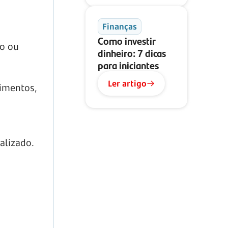
Finanças
Como investir
ão ou
dinheiro: 7 dicas
para iniciantes
Ler artigo
limentos,
alizado.