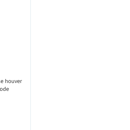
se houver
pode