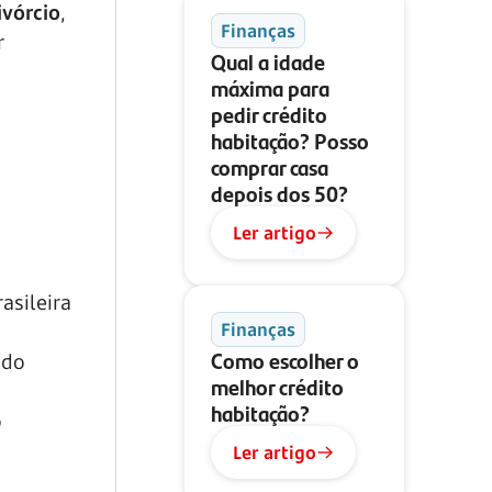
ivórcio
,
Finanças
r
Qual a idade
máxima para
pedir crédito
habitação? Posso
comprar casa
depois dos 50?
Ler artigo
asileira
Finanças
Como escolher o
ado
melhor crédito
habitação?
o
Ler artigo