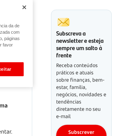
ncia da de
Subscreva a
alizada com
newsletter e esteja
o, páginas
r favor
sempre um salto à
frente
Receba conteúdos
eitar
práticos e atuais
sobre finanças, bem-
estar, família,
negócios, novidades e
tendências
uma
diretamente no seu
e-mail
ntar.
Subscrever