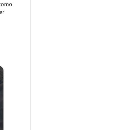
 como
er