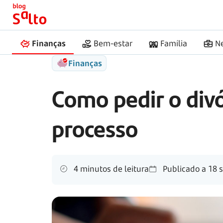
Início
Salto
Divórcio online
Finanças
Bem-estar
Família
N
Finanças
Como pedir o divó
processo
4 minutos de leitura
Publicado a
18 