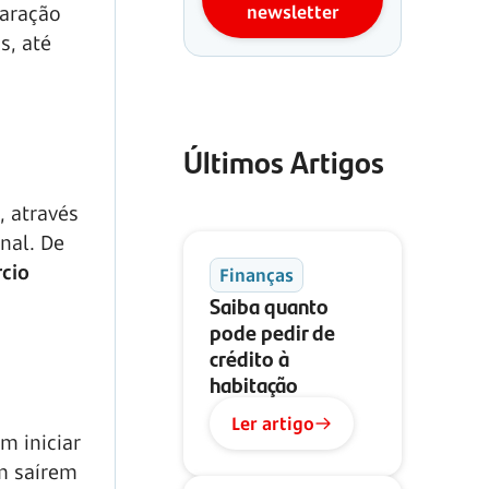
newsletter
paração
s, até
Últimos Artigos
, através
nal. De
rcio
Finanças
Saiba quanto
pode pedir de
crédito à
habitação
Ler artigo
m iniciar
m saírem