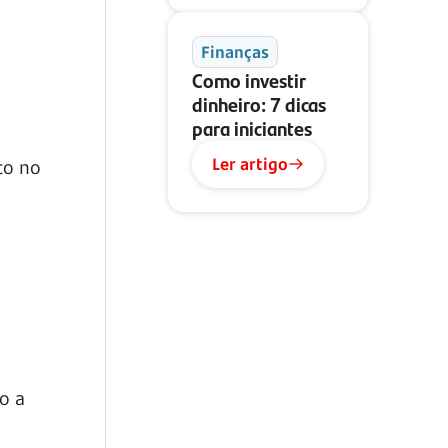
Finanças
Como investir
dinheiro: 7 dicas
para iniciantes
Ler artigo
to no
o a