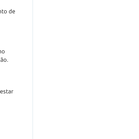
nto de
mo
ção.
 estar