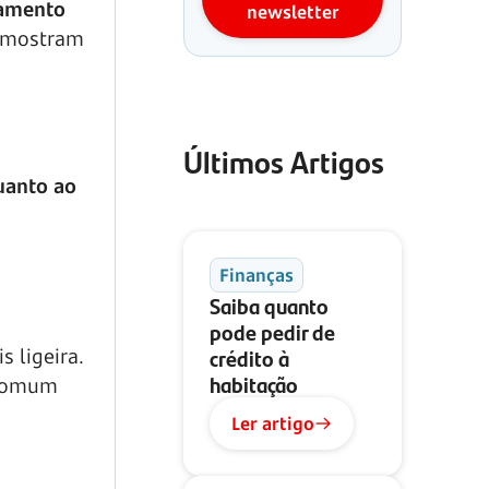
tamento
newsletter
e mostram
Últimos Artigos
uanto ao
Finanças
Saiba quanto
pode pedir de
crédito à
 ligeira.
habitação
 comum
Ler artigo