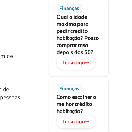
Finanças
Qual a idade
máxima para
pedir crédito
habitação? Posso
comprar casa
depois dos 50?
om de
Ler artigo
Finanças
s de
Como escolher o
 pessoas
melhor crédito
habitação?
Ler artigo
o