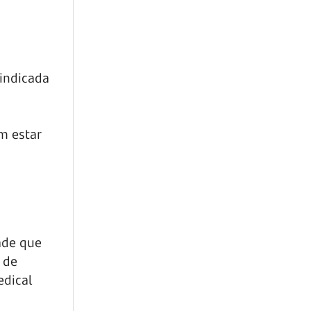
 indicada
m estar
ade que
 de
edical