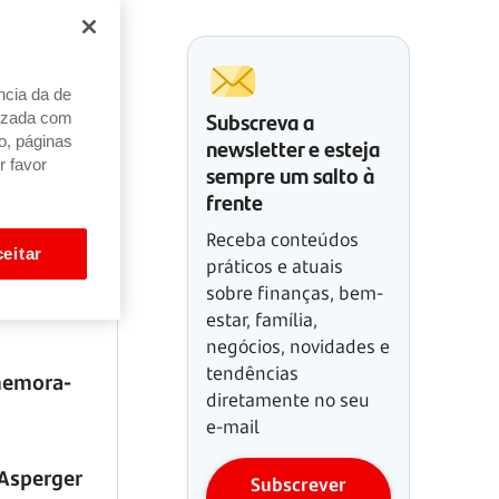
ncia da de
Subscreva a
alizada com
newsletter e esteja
o, páginas
r favor
sempre um salto à
frente
Receba conteúdos
eitar
práticos e atuais
sobre finanças, bem-
estar, família,
negócios, novidades e
tendências
omemora-
diretamente no seu
e-mail
Asperger
Subscrever