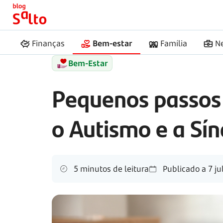
Início
Salto
Autismo e a Síndrome de Asperger
Finanças
Bem-estar
Família
N
Bem-Estar
Pequenos passos
o Autismo e a Sí
5 minutos de leitura
Publicado a
7 ju