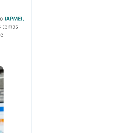
io
IAPMEI,
s temas
de