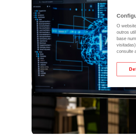
Config
O website 
outros ut
base num 
visitadas
consulte 
Def