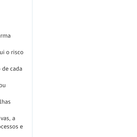
orma
i o risco
 de cada
 ou
alhas
vas, a
ocessos e