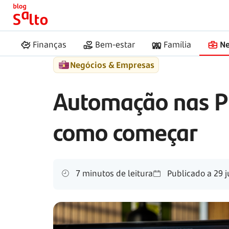
Início
Salto
Automação nas PME
Finanças
Bem-estar
Família
Ne
Negócios & Empresas
Automação nas PM
como começar
7 minutos de leitura
Publicado a
29 j