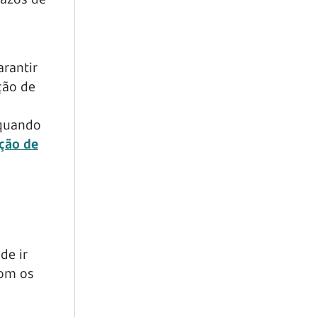
arantir
ção de
quando
ação de
de ir
com os