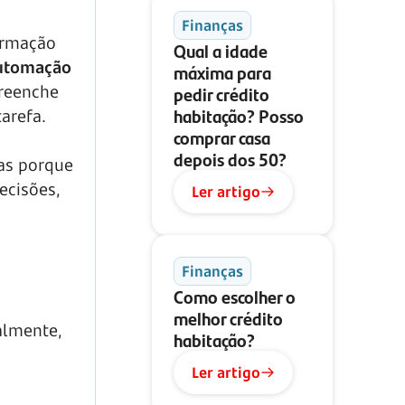
Finanças
ormação
Qual a idade
utomação
máxima para
pedir crédito
preenche
habitação? Posso
arefa.
comprar casa
depois dos 50?
as porque
ecisões,
Ler artigo
Finanças
Como escolher o
melhor crédito
almente,
habitação?
Ler artigo