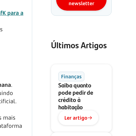
newsletter
fK para a
s
Últimos Artigos
Finanças
Saiba quanto
mana
.
pode pedir de
uindo
crédito à
ficial.
habitação
s mais
Ler artigo
ataforma