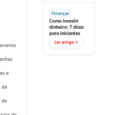
Finanças
Como investir
dinheiro: 7 dicas
para iniciantes
Ler artigo
hamento
panhas
es e
s de
o de
razos de