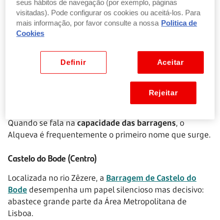
seus hábitos de navegação (por exemplo, páginas
Alqueva não serve apenas a agricultura. Garante
visitadas). Pode configurar os cookies ou aceitá-los. Para
também abastecimento público, produção de energia e
mais informação, por favor consulte a nossa
Politica de
dinamização turística.
Cookies
A sua construção implicou mudanças profundas,
Definir
Aceitar
incluindo a relocalização da antiga
Aldeia da Luz
. É um
exemplo claro de como as barragens trazem
benefícios, mas também impactos sociais e ambientais
Rejeitar
que não podem ser ignorados.
Quando se fala na
capacidade das barragens
, o
Alqueva é frequentemente o primeiro nome que surge.
Castelo do Bode (Centro)
Localizada no rio Zêzere, a
Barragem de Castelo do
Bode
desempenha um papel silencioso mas decisivo:
abastece grande parte da Área Metropolitana de
Lisboa.