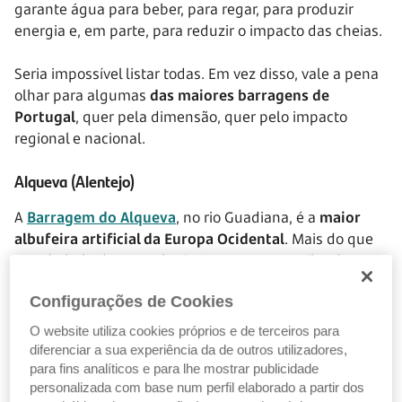
garante água para beber, para regar, para produzir
energia e, em parte, para reduzir o impacto das cheias.
Seria impossível listar todas. Em vez disso, vale a pena
olhar para algumas
das maiores barragens de
Portugal
, quer pela dimensão, quer pelo impacto
regional e nacional.
Alqueva (Alentejo)
A
Barragem do Alqueva
, no rio Guadiana, é a
maior
albufeira artificial da Europa Ocidental
. Mais do que
um símbolo de engenharia, tornou-se um pilar da
transformação agrícola do Alentejo.
Configurações de Cookies
O seu principal objetivo é o regadio em larga escala,
O website utiliza cookies próprios e de terceiros para
através do
Empreendimento de Fins Múltiplos de
diferenciar a sua experiência da de outros utilizadores,
Alqueva
. Hoje, milhares de hectares agrícolas
para fins analíticos e para lhe mostrar publicidade
dependem desta reserva estratégica de água. Mas o
personalizada com base num perfil elaborado a partir dos