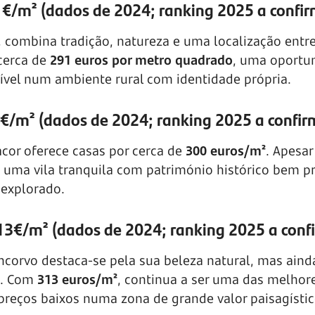
1€/m² (dados de 2024; ranking 2025 a confi
, combina tradição, natureza e uma localização entre
 cerca de
291 euros por metro quadrado
, uma oportu
vel num ambiente rural com identidade própria.
€/m² (dados de 2024; ranking 2025 a confir
cor oferece casas por cerca de
300 euros/m²
. Apesar
 uma vila tranquila com património histórico bem p
 explorado.
13€/m² (dados de 2024; ranking 2025 a conf
ncorvo destaca-se pela sua beleza natural, mas ain
l. Com
313 euros/m²
, continua a ser uma das melhor
reços baixos numa zona de grande valor paisagístic