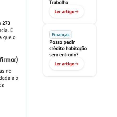
Trabalho
Ler artigo
om
273
cia. É
Finanças
a que o
Posso pedir
crédito habitação
sem entrada?
firmar)
Ler artigo
das no
idade e o
da