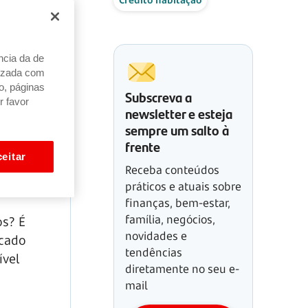
ncia da de
alizada com
o, páginas
Subscreva a
r favor
newsletter e esteja
sempre um salto à
frente
eitar
Receba conteúdos
práticos e atuais sobre
finanças, bem-estar,
família, negócios,
os? É
novidades e
rcado
tendências
ível
diretamente no seu e-
mail