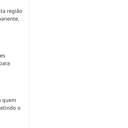
ta região
manente,
ões
para
ra quem
fletindo o