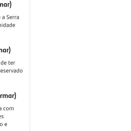
rmar)
 a Serra
nidade
mar)
 de ter
reservado
irmar)
da com
es
o e