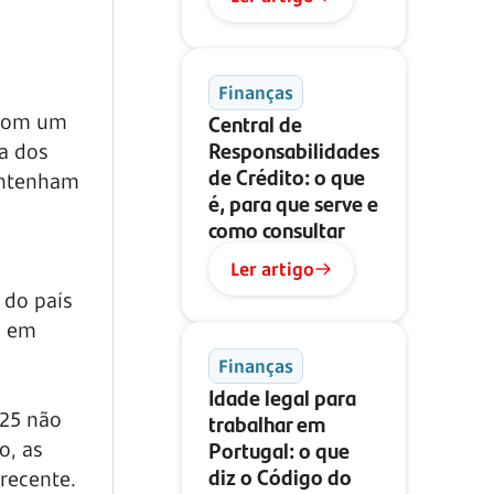
Finanças
Central de
. Com um
Responsabilidades
ia dos
de Crédito: o que
antenham
é, para que serve e
como consultar
Ler artigo
 do país
a em
Finanças
Idade legal para
025 não
trabalhar em
Portugal: o que
o, as
diz o Código do
recente.