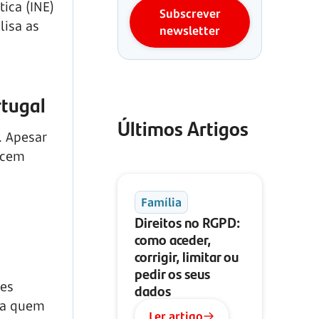
tica (INE)
Subscrever
lisa as
newsletter
rtugal
Últimos Artigos
. Apesar
ecem
Família
Direitos no RGPD:
como aceder,
corrigir, limitar ou
pedir os seus
ões
dados
ra quem
Ler artigo