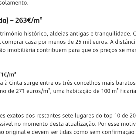
isolamento.
rda) – 263€/m²
trimónio histórico, aldeias antigas e tranquilidade
el comprar casa por menos de 25 mil euros. A distânc
são imobiliária contribuem para que os preços se m
271€/m²
a à Cinta surge entre os três concelhos mais baratos
no de 271 euros/m², uma habitação de 100 m² ficari
s exatos dos restantes sete lugares do top 10 de 2
ssível no momento desta atualização. Por esse motiv
o original e devem ser lidas como sem confirmação 