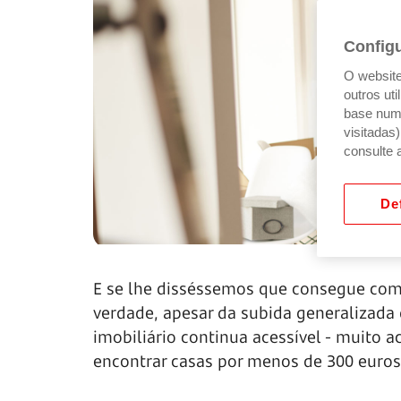
Config
O website 
outros ut
base num 
visitadas
consulte 
Def
E se lhe disséssemos que consegue comp
verdade, apesar da subida generalizada
imobiliário continua acessível - muito ac
encontrar casas por menos de 300 euro