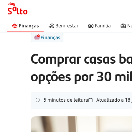
Início
Salto
Comprar casas baratas em Portugal
Finanças
Bem-estar
Família
N
Finanças
Comprar casas ba
opções por 30 mi
5 minutos de leitura
Atualizado a
18 