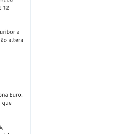
e
12
uribor a
ção altera
ona Euro.
o que
%,