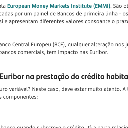
ela
European Money Markets Institute (EMMI)
. São o
icadas por um painel de Bancos de primeira linha - o
si e apresentam diferentes valores consoante o praz
co Central Europeu (BCE), qualquer alteração nos j
bancos comerciais, tem impacto nas Euribor.
Euribor na prestação do crédito habit
ro variável? Neste caso, deve estar muito atento. A 
as componentes:
 banco quando subscreve o crédito. Já a parte relaci