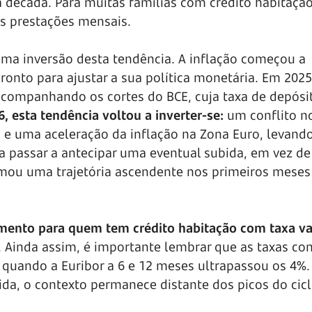
década. Para muitas famílias com crédito habitação,
s prestações mensais.
ma inversão desta tendência. A inflação começou a
pronto para ajustar a sua política monetária. Em 2025
acompanhando os cortes do BCE, cuja taxa de depósi
, esta tendência voltou a inverter-se:
um conflito n
e uma aceleração da inflação na Zona Euro, levando
a passar a antecipar uma eventual subida, em vez d
omou uma trajetória ascendente nos primeiros meses
mento para quem tem crédito habitação com taxa va
. Ainda assim, é importante lembrar que as taxas c
quando a Euribor a 6 e 12 meses ultrapassou os 4%. 
da, o contexto permanece distante dos picos do cic