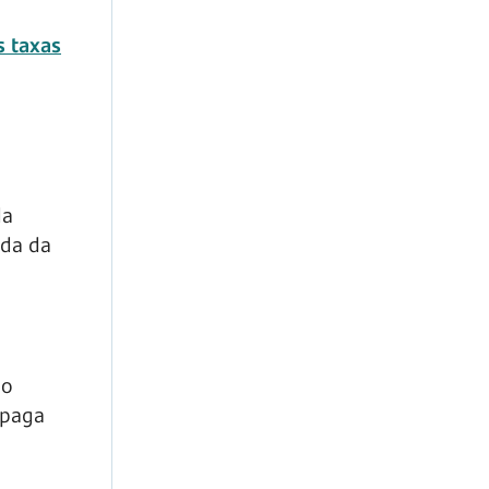
s taxas
da
ida da
ão
 paga