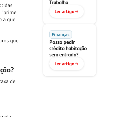
Trabalho
btidas
Ler artigo
s "prime
o a que
Finanças
uros que
Posso pedir
crédito habitação
sem entrada?
Ler artigo
ação?
taxa de
onada