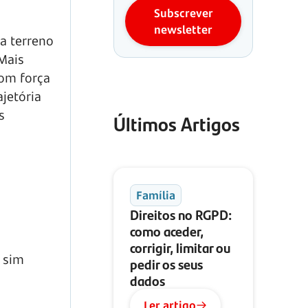
Subscrever
newsletter
a terreno
 Mais
com força
jetória
s
Últimos Artigos
Família
Direitos no RGPD:
como aceder,
corrigir, limitar ou
s sim
pedir os seus
dados
Ler artigo