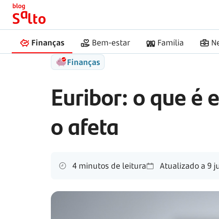
Início
Salto
Euribor
Finanças
Bem-estar
Família
N
Finanças
Euribor: o que é 
o afeta
4 minutos de leitura
Atualizado a
9 j