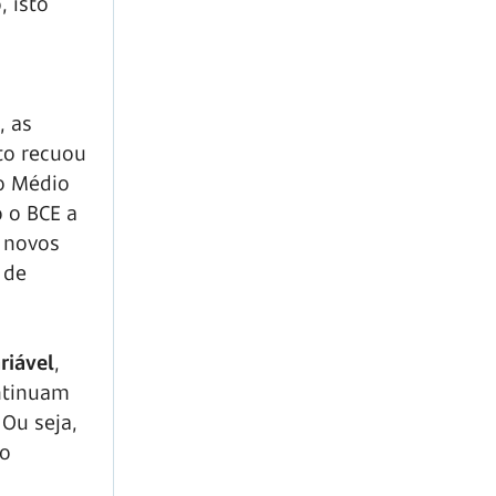
 isto
, as
to recuou
o Médio
 o BCE a
e novos
 de
riável
,
ontinuam
Ou seja,
lo