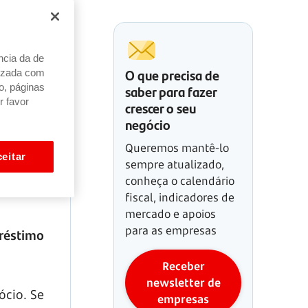
ncia da de
O que precisa de
alizada com
saber para fazer
o, páginas
r favor
crescer o seu
negócio
Queremos mantê-lo
eitar
sempre atualizado,
conheça o calendário
fiscal, indicadores de
mercado e apoios
para as empresas
préstimo
Receber
newsletter de
cio. Se
empresas