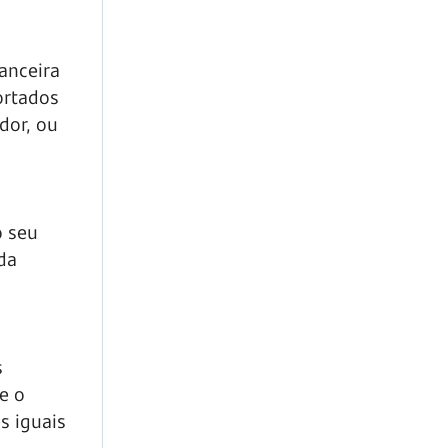
nanceira
ortados
dor, ou
o seu
da
s
e o
s iguais