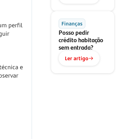
Finanças
um perfil
Posso pedir
guir
crédito habitação
sem entrada?
Ler artigo
técnica e
bservar