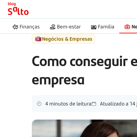
Início
Salto
Empréstimo para abrir empresa
Finanças
Bem-estar
Família
Ne
Negócios & Empresas
Como conseguir 
empresa
4 minutos de leitura
Atualizado a
14 