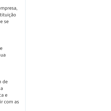
empresa,
tituição
e se
de
sua
m de
 a
ca e
ir com as