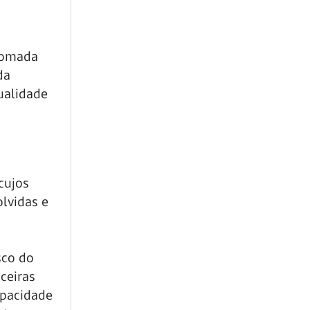
tomada
da
ualidade
cujos
lvidas e
sco do
ceiras
apacidade