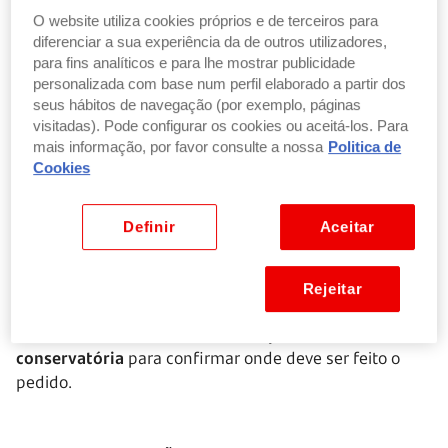
O website utiliza cookies próprios e de terceiros para
diferenciar a sua experiência da de outros utilizadores,
Quando o registo é de uma pessoa adotada
para fins analíticos e para lhe mostrar publicidade
Quando o registo é de uma pessoa que mudou de
personalizada com base num perfil elaborado a partir dos
sexo e, consequentemente, de nome próprio.
seus hábitos de navegação (por exemplo, páginas
visitadas). Pode configurar os cookies ou aceitá-los. Para
mais informação, por favor consulte a nossa
Politica de
Nestes casos, aplicam-se regras específicas de acesso
Cookies
à informação.
Definir
Aceitar
Há, ainda, uma nota prática que convém ter em conta.
Se o registo tiver mais de 100 anos
, pode já não estar
numa conservatória do registo civil, tendo sido
Rejeitar
transferido para um arquivo distrital. Quando isso
acontece, é necessário
contactar previamente a
conservatória
para confirmar onde deve ser feito o
pedido.