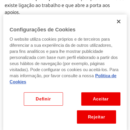
existe ligação ao trabalho e que abre a porta aos
apoios.
Configurações de Cookies
Os 3 fatores que determinam uma doença
profissional
O website utiliza cookies próprios e de terceiros para
diferenciar a sua experiência da de outros utilizadores,
Antes de se perder em formulários, vamos fazer um
para fins analíticos e para lhe mostrar publicidade
personalizada com base num perfil elaborado a partir dos
mini teste muito simples. Se os sintomas
aparecem ou
seus hábitos de navegação (por exemplo, páginas
agravam-se com o trabalho
e aliviam quando há
visitadas). Pode configurar os cookies ou aceitá-los. Para
descanso, a dúvida é legítima.
mais informação, por favor consulte a nossa
Politica de
Cookies
Para o DPRP, contam três peças que têm de encaixar.
1. Exposição profissional a um fator de risco
Definir
Aceitar
A pessoa esteve, de forma
habitual ou relevante
, em
Rejeitar
contacto com algo que a ciência reconhece como
nocivo: poeiras (sílica, amianto), ruído intenso,