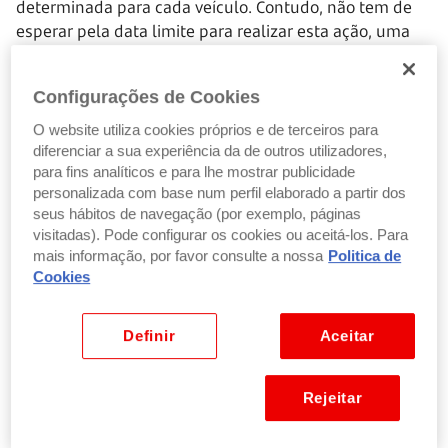
determinada para cada veículo. Contudo, não tem de
esperar pela data limite para realizar esta ação, uma
vez que pode levar o carro à inspeção nos três meses
anteriores à data da matrícula.
Configurações de Cookies
Periodicidade da inspeção
O website utiliza cookies próprios e de terceiros para
diferenciar a sua experiência da de outros utilizadores,
A periodicidade da inspeção automóvel depende do
para fins analíticos e para lhe mostrar publicidade
tipo de veículo e da data da primeira matrícula. No caso
personalizada com base num perfil elaborado a partir dos
dos automóveis ligeiros de passageiros e de
seus hábitos de navegação (por exemplo, páginas
visitadas). Pode configurar os cookies ou aceitá-los. Para
mercadorias, os prazos da Inspeção Periódica
mais informação, por favor consulte a nossa
Politica de
Obrigatória são os seguintes:
Cookies
Automóveis ligeiros de passageiros:
Quatro anos
Definir
Aceitar
após a data da primeira matrícula e, em seguida,
de dois em dois anos, até perfazerem oito anos.
Depois disso, deve ser feita anualmente.
Rejeitar
Automóveis ligeiros de mercadorias:
Dois anos