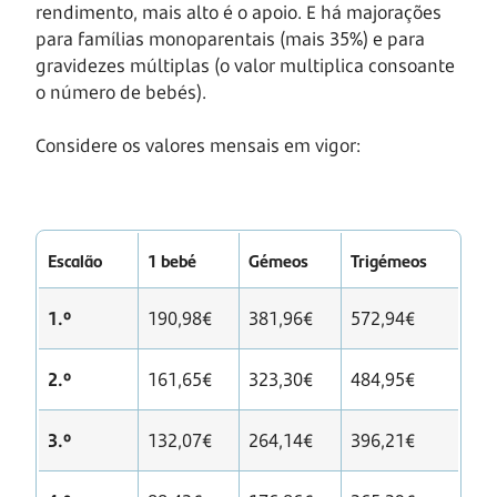
rendimento, mais alto é o apoio. E há majorações
para famílias monoparentais (mais 35%) e para
gravidezes múltiplas (o valor multiplica consoante
o número de bebés).
Considere os valores mensais em vigor:
Escalão
1 bebé
Gémeos
Trigémeos
1.º
190,98€
381,96€
572,94€
2.º
161,65€
323,30€
484,95€
3.º
132,07€
264,14€
396,21€