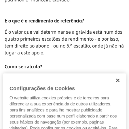
E o que é o rendimento de referência?
É o valor que vai determinar se a grávida está num dos
quatro primeiros escalões de rendimento - e por isso,
tem direito ao abono - ou no 5.º escalão, onde já não há
lugar a este apoio.
Como se calcula?
1. Soma-se o rendimento anual de todos os membros
do agregado familiar
Configurações de Cookies
2. Soma-se o número de crianças e jovens com direito a
O website utiliza cookies próprios e de terceiros para
abono, mais os bebés que vão nascer +1
diferenciar a sua experiência da de outros utilizadores,
3. Divide-se o total de rendimentos pelo número
para fins analíticos e para lhe mostrar publicidade
apurado no ponto anterior.
personalizada com base num perfil elaborado a partir dos
seus hábitos de navegação (por exemplo, páginas
O valor final é o rendimento de referência. Depois das
visitadas). Pode configurar os cookies ou aceitá-los. Para