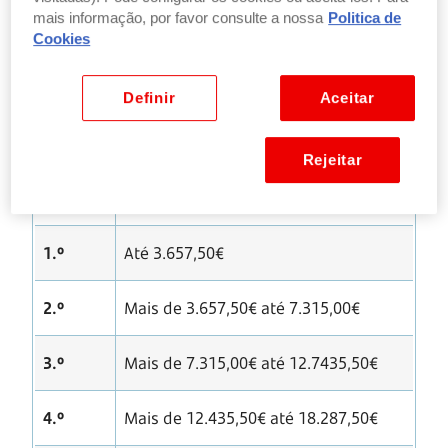
mais informação, por favor consulte a nossa
Politica de
contas feitas, é só ver em que escalão se encaixa:
Cookies
Definir
Aceitar
Tabela dos escalões e dos rendimentos de referência
Rejeitar
Escalão
Rendimento de referência
1.º
Até 3.657,50€
2.º
Mais de 3.657,50€ até 7.315,00€
3.º
Mais de 7.315,00€ até 12.7435,50€
4.º
Mais de 12.435,50€ até 18.287,50€