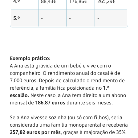
4.º
88,43€
176,86€
265,29€
5.º
-
-
-
Exemplo prático:
A Ana está grávida de um bebé e vive com o
companheiro. O rendimento anual do casal é de
7.000 euros. Depois de calculado o rendimento de
referência, a família fica posicionada no
1.º
escalão.
Neste caso, a Ana tem direito a um abono
mensal de
186,87 euros
durante seis meses.
Se a Ana vivesse sozinha (ou só com filhos), seria
considerada uma família monoparental e receberia
257,82 euros por mês
, graças à majoração de 35%.