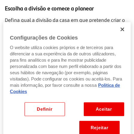
Escolha a divisão e comece a planear
Defina qual a divisão da casa em que pretende criar o
seu jardim interior. Não se esqueça que o local que
escolher tem de ter boa luz natural. Se optar por um
Configurações de Cookies
espaço mais reduzido, poderá considerar um jardim
O website utiliza cookies próprios e de terceiros para
vertical. Hoje em dia são muito usuais, principalmente
diferenciar a sua experiência da de outros utilizadores,
em cozinhas e com ervas aromáticas.
para fins analíticos e para lhe mostrar publicidade
personalizada com base num perfil elaborado a partir dos
Se preferir um jardim horizontal tenha em conta que a
seus hábitos de navegação (por exemplo, páginas
área deverá ser impermeabilizada. Pode delimitar o
visitadas). Pode configurar os cookies ou aceitá-los. Para
espaço com um pequeno lancil de pedras ou utilizar
mais informação, por favor consulte a nossa
Politica de
vasos.
Cookies
Planeie o que pretende fazer e procure as soluções
Definir
Aceitar
mais adequadas ao seu espaço e orçamento
.
Rejeitar