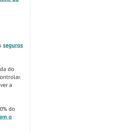
os
seguros
ada do
ntrolar.
ver a
00% do
bem o