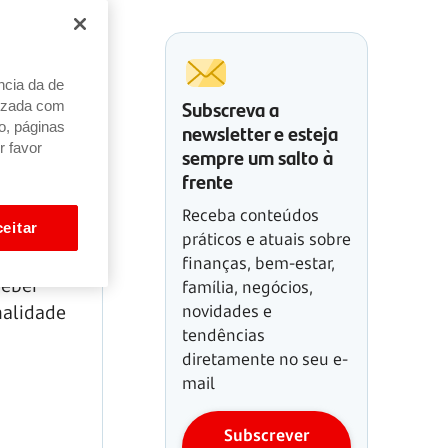
ncia da de
Subscreva a
alizada com
newsletter e esteja
o, páginas
r favor
sempre um salto à
frente
Receba conteúdos
eitar
práticos e atuais sobre
de
finanças, bem-estar,
ceber
família, negócios,
novidades e
nalidade
tendências
diretamente no seu e-
mail
Subscrever