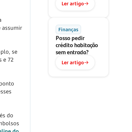
Ler artigo
a
 assumir
Finanças
Posso pedir
crédito habitação
sem entrada?
plo, se
s e 72
Ler artigo
 ponto
esses
vés do
embolsos
nline do