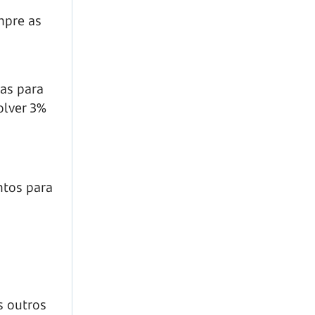
mpre as
tas para
olver 3%
ntos para
s outros