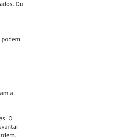
cados. Ou
ou podem
ham a
as. O
evantar
ordem.