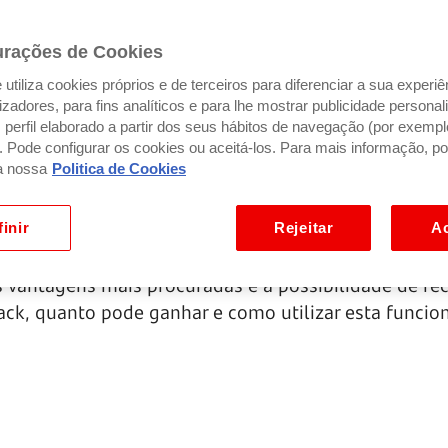
urações de Cookies
utiliza cookies próprios e de terceiros para diferenciar a sua experiê
ilizadores, para fins analíticos e para lhe mostrar publicidade person
perfil elaborado a partir dos seus hábitos de navegação (por exempl
). Pode configurar os cookies ou aceitá-los. Para mais informação, po
a nossa
Politica de Cookies
inir
Rejeitar
Ac
s que vão além da possibilidade de obter uma linha 
vantagens mais procuradas é a possibilidade de re
back, quanto pode ganhar e como utilizar esta funcio