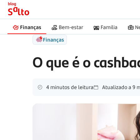
Início
Salto
Cashback em cartão de crédito
Finanças
Bem-estar
Família
N
Finanças
O que é o cashba
4 minutos de leitura
Atualizado a
9 m