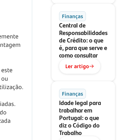
Finanças
Central de
Responsabilidades
temente
de Crédito: o que
entagem
é, para que serve e
como consultar
Ler artigo
 este
 ou
ilização.
Finanças
Idade legal para
iadas.
trabalhar em
 do
Portugal: o que
zada
diz o Código do
Trabalho