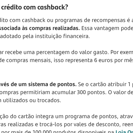
e crédito com cashback?
rédito com cashback ou programas de recompensas é 
ssociada às compras realizadas.
Essa vantagem pode
dotado pela instituição financeira.
ular recebe uma percentagem do valor gasto. Por exem
de compras mensais, isso representa 6 euros por mê
avés de um sistema de pontos.
Se o cartão atribuir 1
compras permitiriam acumular 300 pontos. O valor d
utilizados ou trocados.
zação do cartão integra um programa de pontos, atra
s realizadas e trocá-los por vales de desconto, re
por mais de 100.000 produtos disponíveis na
Loja O