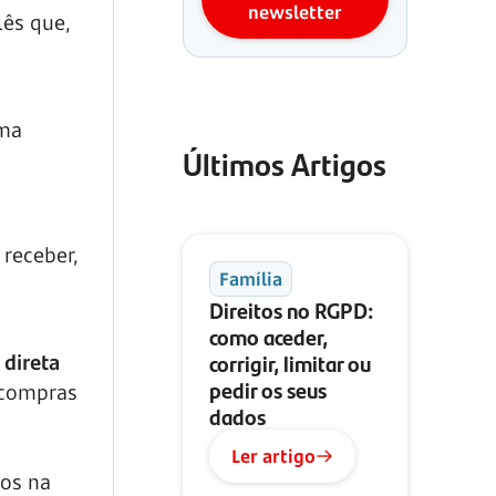
newsletter
lês que,
uma
Últimos Artigos
receber,
Família
Direitos no RGPD:
como aceder,
corrigir, limitar ou
 direta
pedir os seus
 compras
dados
Ler artigo
tos na