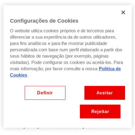
Salário base
: é o valor fixo acordado no contrato de
trabalho, pago regularmente todos os meses
Configurações de Cookies
Subsídios
: podem incluir o
subsídio de férias
e o
O website utiliza cookies próprios e de terceiros para
subsídio de Natal
, mas também outros
diferenciar a sua experiência da de outros utilizadores,
complementos previstos pela empresa ou pelo
para fins analíticos e para lhe mostrar publicidade
contrato
personalizada com base num perfil elaborado a partir dos
Horas extraordinárias
: pagamentos adicionais por
seus hábitos de navegação (por exemplo, páginas
trabalho realizado além do horário normal
visitadas). Pode configurar os cookies ou aceitá-los. Para
Prémios
ou bónus
: valores atribuídos por
mais informação, por favor consulte a nossa
Politica de
desempenho, cumprimento de objetivos ou
Cookies
resultados da empresa
Comissões
: muito comuns em funções comerciais,
Definir
Aceitar
correspondem a uma percentagem ou valor
adicional associado a vendas ou metas atingidas
Diuturnidades ou adicionais por antiguidade
:
Rejeitar
acréscimos salariais atribuídos em função do
tempo de permanência na empresa.