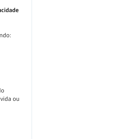
acidade
ando:
do
 vida ou