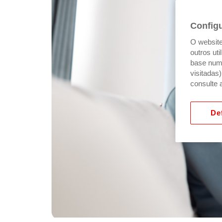
Config
O website 
outros ut
base num 
visitadas
consulte 
Def