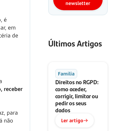
newsletter
, é
sar, em
éria de
Últimos Artigos
Família
Direitos no RGPD:
a
como aceder,
, receber
corrigir, limitar ou
pedir os seus
dados
z, para
já não
Ler artigo