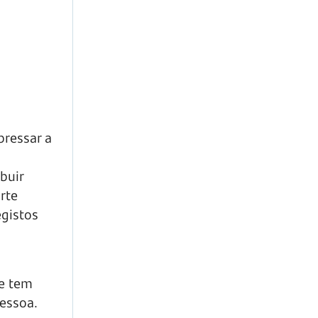
pressar a
ibuir
rte
egistos
e tem
pessoa.