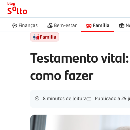
Início
Salto
Testamento vital
Finanças
Bem-estar
Família
N
Família
Testamento vital:
como fazer
8 minutos de leitura
Publicado a
29 j