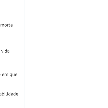
e morte
 vida
to em que
abilidade