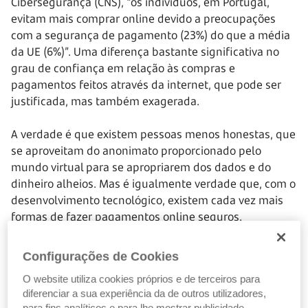
Cibersegurança (CNS), “os indivíduos, em Portugal,
evitam mais comprar online devido a preocupações
com a segurança de pagamento (23%) do que a média
da UE (6%)”. Uma diferença bastante significativa no
grau de confiança em relação às compras e
pagamentos feitos através da internet, que pode ser
justificada, mas também exagerada.
A verdade é que existem pessoas menos honestas, que
se aproveitam do anonimato proporcionado pelo
mundo virtual para se apropriarem dos dados e do
dinheiro alheios. Mas é igualmente verdade que, com o
desenvolvimento tecnológico, existem cada vez mais
formas de fazer pagamentos online seguros.
10 passos para fazer pagamentos online seguros
Configurações de Cookies
As compras online devem ter alguns cuidados, que não
O website utiliza cookies próprios e de terceiros para
são assim tão diferentes dos que tem em espaços
diferenciar a sua experiência da de outros utilizadores,