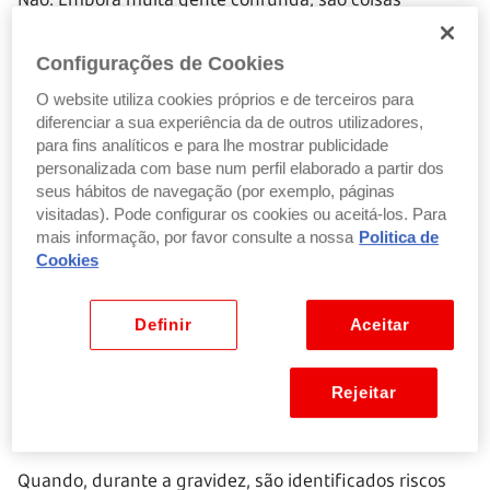
diferentes. O atestado médico serve apenas para
justificar faltas até três dias e
não dá direito a
Configurações de Cookies
qualquer subsídio.
Já a baixa médica aplica-se quando
O website utiliza cookies próprios e de terceiros para
a ausência dura mais de três dias e, a partir do quarto
diferenciar a sua experiência da de outros utilizadores,
dia, dá acesso ao pagamento de parte do salário, desde
para fins analíticos e para lhe mostrar publicidade
que seja entregue o CIT.
personalizada com base num perfil elaborado a partir dos
seus hábitos de navegação (por exemplo, páginas
visitadas). Pode configurar os cookies ou aceitá-los. Para
Quais as baixas pagas a 100%?
mais informação, por favor consulte a nossa
Politica de
Cookies
Nem todas as baixas médicas garantem o pagamento
total do salário, mas existem exceções importantes.
Definir
Aceitar
Saber em que situações é possível receber 100% do
vencimento pode fazer toda a diferença para quem
precisa deste apoio.
Rejeitar
Subsídio por risco clínico durante a gravidez
Quando, durante a gravidez, são identificados riscos