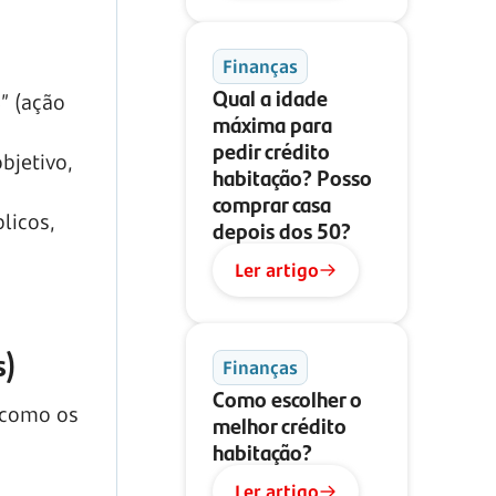
Finanças
Qual a idade
” (ação
máxima para
pedir crédito
bjetivo,
habitação? Posso
comprar casa
licos,
depois dos 50?
Ler artigo
s)
Finanças
Como escolher o
 como os
melhor crédito
habitação?
Ler artigo