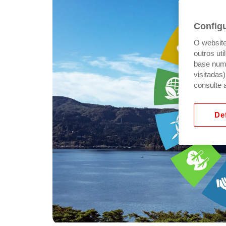
Config
O website 
outros ut
base num 
visitadas
consulte 
Def