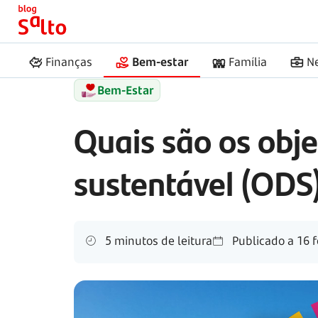
Início
Salto
Objetivos de Desenvolvimento Suste
Finanças
Bem-estar
Família
N
Bem-Estar
Quais são os obj
sustentável (ODS
5 minutos de leitura
Publicado a
16 f