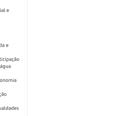
ial e
l
da e
ticipação
 água
economia
ação
gualdades