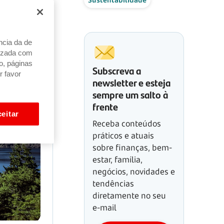
ncia da de
alizada com
o, páginas
Subscreva a
r favor
newsletter e esteja
sempre um salto à
frente
eitar
Receba conteúdos
práticos e atuais
sobre finanças, bem-
estar, família,
negócios, novidades e
tendências
diretamente no seu
e-mail