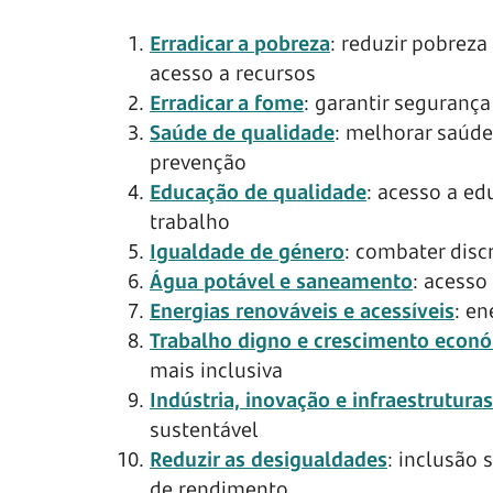
Erradicar a pobreza
: reduzir pobreza
acesso a recursos
Erradicar a fome
: garantir segurança
Saúde de qualidade
: melhorar saúde
prevenção
Educação de qualidade
: acesso a ed
trabalho
Igualdade de género
: combater disc
Água potável e saneamento
: acesso
Energias renováveis e acessíveis
: en
Trabalho digno e crescimento econ
mais inclusiva
Indústria, inovação e infraestruturas
sustentável
Reduzir as desigualdades
: inclusão
de rendimento