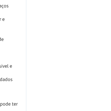
aços
r e
de
sível e
 dados
 pode ter