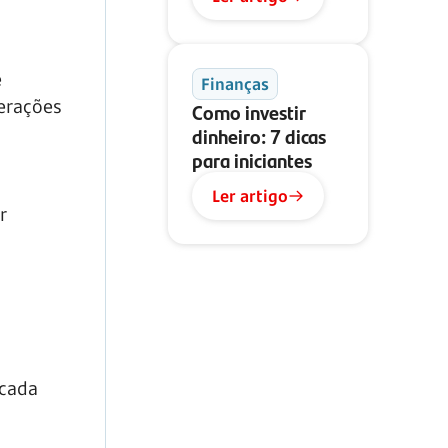
e
Finanças
gerações
Como investir
dinheiro: 7 dicas
para iniciantes
Ler artigo
r
 cada