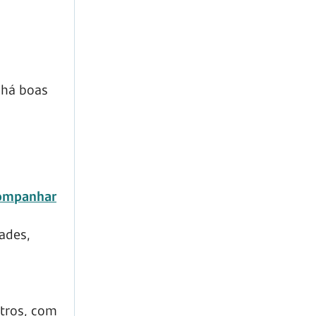
 há boas
ompanhar
ades,
tros, com