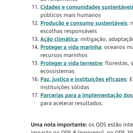
Cidades e comunidades sustentávei
públicos mais humanos
Produção e consumo sustentáveis
: 
escolhas responsáveis
Ação climática
: mitigação, adaptaçã
Proteger a vida marinha
: oceanos ma
recursos marinhos
Proteger a vida terrestre
: florestas,
ecossistemas
Paz, justiça e instituições eficazes
: 
instituições sólidas
Parcerias para a implementação dos
para acelerar resultados.
Uma nota importante:
os ODS estão inte
impacto no ODS 8 (emprego), no ODS 10 