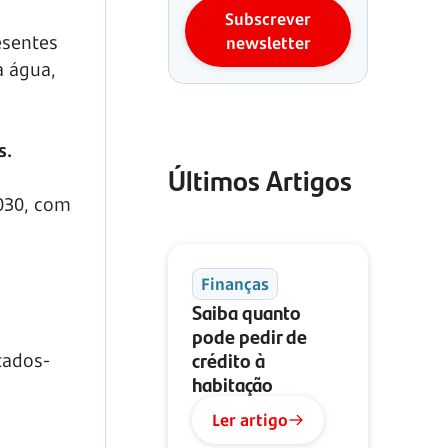
Subscrever
esentes
newsletter
a água,
s.
Últimos Artigos
030, com
Finanças
Saiba quanto
pode pedir de
crédito à
tados-
habitação
Ler artigo