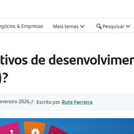
ntável
egócios & Empresas
Mais temas
Pesquisar
etivos de desenvolvime
)?
evereiro 2026
Escrito por
Rute Ferreira