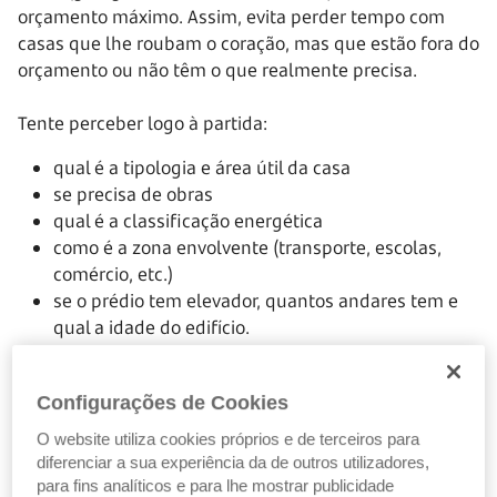
orçamento máximo. Assim, evita perder tempo com
casas que lhe roubam o coração, mas que estão fora do
orçamento ou não têm o que realmente precisa.
Tente perceber logo à partida:
qual é a tipologia e área útil da casa
se precisa de obras
qual é a classificação energética
como é a zona envolvente (transporte, escolas,
comércio, etc.)
se o prédio tem elevador, quantos andares tem e
qual a idade do edifício.
Ah! E não marque logo a visita para a primeira hora que
Configurações de Cookies
tiver livre. Escolha um horário durante o dia, pois só
O website utiliza cookies próprios e de terceiros para
assim conseguirá avaliar a luz natural da casa.
diferenciar a sua experiência da de outros utilizadores,
para fins analíticos e para lhe mostrar publicidade