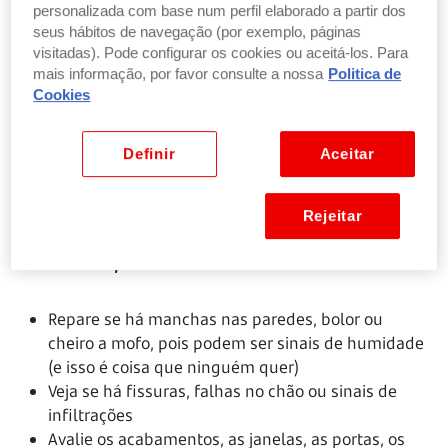
personalizada com base num perfil elaborado a partir dos
Durante a visita: olhos bem abertos (e perguntas
seus hábitos de navegação (por exemplo, páginas
prontas)
visitadas). Pode configurar os cookies ou aceitá-los. Para
mais informação, por favor consulte a nossa
Politica de
Chegado o grande momento, respire fundo e tente
Cookies
manter-se sereno. É normal entusiasmar-se, mas
lembre-se que está a avaliar um possível
Definir
Aceitar
investimento para muitos anos
.
Eis algumas coisas que deve fazer durante a visita:
Rejeitar
Observe tudo, mesmo tudo
Repare se há manchas nas paredes, bolor ou
cheiro a mofo, pois podem ser sinais de humidade
(e isso é coisa que ninguém quer)
Veja se há fissuras, falhas no chão ou sinais de
infiltrações
Avalie os acabamentos, as janelas, as portas, os