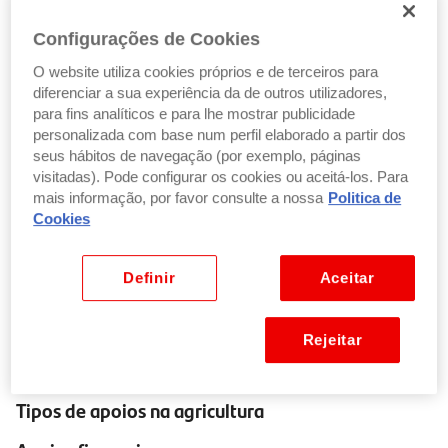
Porque são importantes?
Configurações de Cookies
Os apoios não são “dinheiro fácil”, são uma rede de
estabilidade para o setor. Entre os principais benefícios:
O website utiliza cookies próprios e de terceiros para
diferenciar a sua experiência da de outros utilizadores,
Sustentabilidade
: incentivam práticas que
para fins analíticos e para lhe mostrar publicidade
preservam o solo, a água e a biodiversidade
personalizada com base num perfil elaborado a partir dos
Inovação e modernização
: financiam novas
seus hábitos de navegação (por exemplo, páginas
tecnologias, energias renováveis e digitalização
visitadas). Pode configurar os cookies ou aceitá-los. Para
mais informação, por favor consulte a nossa
Politica de
Segurança alimentar
: asseguram produção
Cookies
estável e acessível para os consumidores
Inclusão social
: ajudam pequenos agricultores e
famílias a manterem-se ativas no setor
Definir
Aceitar
Desenvolvimento rural
: criam emprego e mantêm
vivas as comunidades do interior.
Rejeitar
Tipos de apoios na agricultura