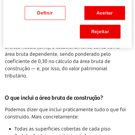
Legalmente, o espaço destinado exclusivamente ao
parqueamento de viaturas é considerado uma área de
Definir
Aceitar
estacionamento, não uma área de construção. Para
efeitos urbanísticos, pode não ser contabilizado no
índice de construção do terreno, consoante o
Rejeitar
instrumento de gestão territorial aplicável. Já para
efeitos fiscais (CIMI), o estacionamento conta como
área bruta dependente, sendo ponderado pelo
coeficiente de 0,30 no cálculo da área bruta de
construção — e, por isso, do valor patrimonial
tributário.
O que inclui a área bruta de construção?
Podemos dizer que inclui praticamente tudo o que foi
construído. Mais concretamente:
Todas as superfícies cobertas de cada piso