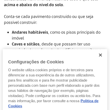
acima e abaixo do nível do solo
.
Conta-se cada pavimento construído ou que seja
possível construir:
Andares habitáveis
, como os pisos principais do
imóvel
Caves e sótãos
, desde que possam ter uso
equivalente ao do restante edifício e respeitem o
pé‑direito mínimo regulamentar (cerca de 2,40 m)
Espaços técnicos
, como salas de máquinas ou
Configurações de Cookies
casas de elevadores
O website utiliza cookies próprios e de terceiros para
Zonas de circulação
, como escadas, corredores e
diferenciar a sua experiência da de outros utilizadores,
compartimentos destinados a elevadores.
para fins analíticos e para lhe mostrar publicidade
personalizada com base num perfil elaborado a partir dos
seus hábitos de navegação (por exemplo, páginas
E porque uma cave usada para estacionamento não
visitadas). Pode configurar os cookies ou aceitá-los. Para
entra?
mais informação, por favor consulte a nossa
Politica de
Cookies