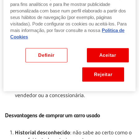
para fins analíticos e para lhe mostrar publicidade
Comprar um veículo em segunda mão costuma ser
personalizada com base num perfil elaborado a partir dos
mais económico e reduz o risco de endividamento
seus hábitos de navegação (por exemplo, páginas
já que, para comprar um carro novo, o mais
visitadas). Pode configurar os cookies ou aceitá-los. Para
provável é recorrer ao
crédito automóvel
mais informação, por favor consulte a nossa
Politica de
Um carro novo perde valor rapidamente nos
Cookies
primeiros anos, enquanto que um usado já passou
por essa fase crítica
Definir
Aceitar
Com o mesmo orçamento de um carro novo
simples pode comprar um modelo mais completo
e potente em segunda mão
Rejeitar
Ao contrário dos carros novos, os usados permitem
negociar preços e condições diretamente com o
vendedor ou a concessionária.
Desvantagens de comprar um carro usado
Historial desconhecido
: não sabe ao certo como o