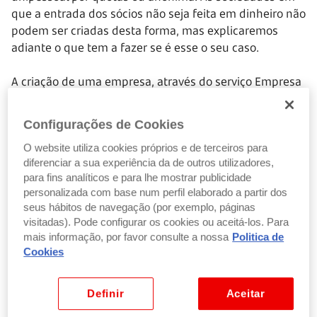
que a entrada dos sócios não seja feita em dinheiro não
podem ser criadas desta forma, mas explicaremos
adiante o que tem a fazer se é esse o seu caso.
A criação de uma empresa, através do serviço Empresa
Online, pode ser feita por qualquer cidadão com Cartão
do Cidadão e assinatura digital ativada. Advogados,
Configurações de Cookies
notários e solicitadores também têm acesso a este
serviço.
O website utiliza cookies próprios e de terceiros para
diferenciar a sua experiência da de outros utilizadores,
para fins analíticos e para lhe mostrar publicidade
O processo de criação da sua empresa pode depois ser
personalizada com base num perfil elaborado a partir dos
acompanhado através do
Dossier Eletrónico da
seus hábitos de navegação (por exemplo, páginas
Empresa
.
visitadas). Pode configurar os cookies ou aceitá-los. Para
mais informação, por favor consulte a nossa
Politica de
A criação da empresa através do serviço Empresa
Cookies
Online pode ser feita por qualquer cidadão com Cartão
de Cidadão e assinatura digital ativa.
Todos os sócios
Definir
Aceitar
devem reunir estes requisitos.