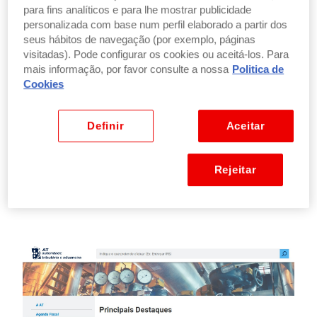
para fins analíticos e para lhe mostrar publicidade
personalizada com base num perfil elaborado a partir dos
seus hábitos de navegação (por exemplo, páginas
visitadas). Pode configurar os cookies ou aceitá-los. Para
mais informação, por favor consulte a nossa
Politica de
Cookies
Definir
Aceitar
Passo 2. Ir a “Serviços”
Rejeitar
Depois de entrar no Portal, no menu à esquerda,
clique em “
Serviços
”.