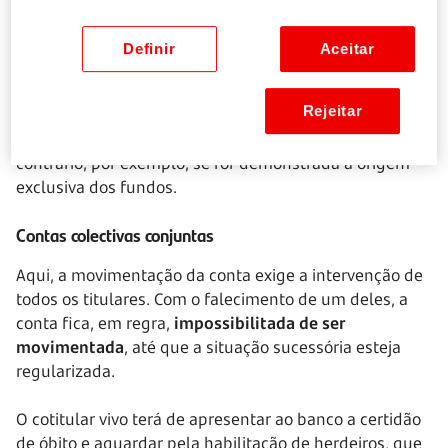
continuar a movimentar
apenas a parte do saldo que
lhe é presumivelmente imputada
, ficando a quota-
Definir
Aceitar
parte correspondente ao titular falecido bloqueada até
à conclusão da habilitação de herdeiros.
Rejeitar
Esta presunção pode ser afastada mediante prova em
contrário, por exemplo, se for demonstrada a origem
exclusiva dos fundos.
Contas colectivas conjuntas
Aqui, a movimentação da conta exige a intervenção de
todos os titulares. Com o falecimento de um deles, a
conta fica, em regra,
impossibilitada de ser
movimentada
, até que a situação sucessória esteja
regularizada.
O cotitular vivo terá de apresentar ao banco a certidão
de óbito e aguardar pela habilitação de herdeiros, que