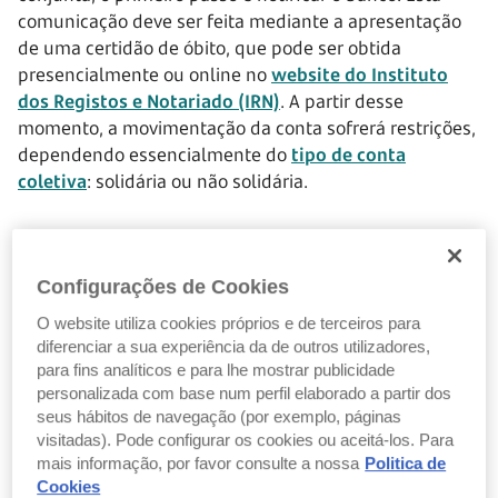
comunicação deve ser feita mediante a apresentação
de uma certidão de óbito, que pode ser obtida
presencialmente ou online no
website do Instituto
dos Registos e Notariado (IRN)
. A partir desse
momento, a movimentação da conta sofrerá restrições,
dependendo essencialmente do
tipo de conta
coletiva
: solidária ou não solidária.
Contas coletivas solidárias
Configurações de Cookies
Numa conta solidária, qualquer um dos titulares pode
O website utiliza cookies próprios e de terceiros para
movimentar a conta de forma autónoma. No entanto,
diferenciar a sua experiência da de outros utilizadores,
após o falecimento de um dos titulares, os bancos
para fins analíticos e para lhe mostrar publicidade
aplicam, por regra, uma presunção de divisão igual do
personalizada com base num perfil elaborado a partir dos
saldo entre os titulares colocando em cativeiro a quota-
seus hábitos de navegação (por exemplo, páginas
parte do saldo devida ao titular falecido.
visitadas). Pode configurar os cookies ou aceitá-los. Para
mais informação, por favor consulte a nossa
Politica de
Cookies
Na prática, isto significa que o cotitular vivo pode