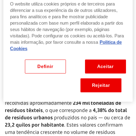
ser uma referência importante para compreender os
O website utiliza cookies próprios e de terceiros para
impactos ambientais da indústria da fast fashion,
diferenciar a sua experiência da de outros utilizadores,
sobretudo nos Estados Unidos.
para fins analíticos e para lhe mostrar publicidade
personalizada com base num perfil elaborado a partir dos
Estima-se que, todos os anos, sejam compradas entre
seus hábitos de navegação (por exemplo, páginas
visitadas). Pode configurar os cookies ou aceitá-los. Para
100 mil milhões de peças de vestuário
em todo o
mais informação, por favor consulte a nossa
Politica de
mundo. Nos EUA, cerca de
85% das roupas
Cookies
descartadas acabam em aterros
, o que representa
uma média de
cerca de 37 quilos de resíduos têxteis
por pessoa por ano
, segundo dados da Agência de
Definir
Aceitar
Proteção Ambiental (EPA).
Rejeitar
Em Portugal, os
dados de 2023
da Agência Portuguesa
do Ambiente (APA) revelam que, em 2023, foram
recolhidas aproximadamente
234 mil toneladas de
resíduos têxteis
, o que corresponde a
4,38% do total
de resíduos urbanos
produzidos no país — ou cerca de
23,2 quilos por habitante
. Estes valores confirmam
uma tendência crescente no volume de resíduos