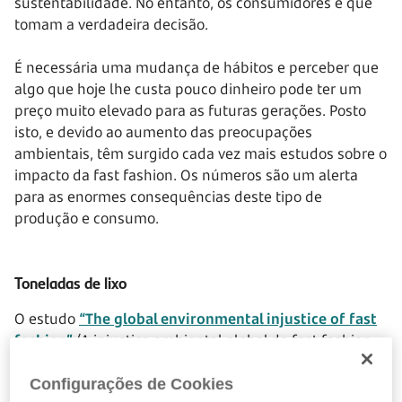
sustentabilidade. No entanto, os consumidores é que
tomam a verdadeira decisão.
É necessária uma mudança de hábitos e perceber que
algo que hoje lhe custa pouco dinheiro pode ter um
preço muito elevado para as futuras gerações. Posto
isto, e devido ao aumento das preocupações
ambientais, têm surgido cada vez mais estudos sobre o
impacto da fast fashion. Os números são um alerta
para as enormes consequências deste tipo de
produção e consumo.
Toneladas de lixo
O estudo
“The global environmental injustice of fast
fashion”
(A injustiça ambiental global da fast fashion,
numa tradução livre) de Rachel Bick, Erika Halsey e
Christine C. Ekenga, apesar de ser de 2018 continua a
Configurações de Cookies