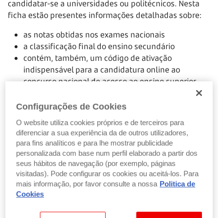
candidatar-se a universidades ou politécnicos. Nesta
ficha estão presentes informações detalhadas sobre:
as notas obtidas nos exames nacionais
a classificação final do ensino secundário
contém, também, um código de ativação
indispensável para a candidatura online ao
concurso nacional de acesso ao ensino superior.
Configurações de Cookies
Como obter a Ficha ENES?
O website utiliza cookies próprios e de terceiros para
diferenciar a sua experiência da de outros utilizadores,
Para obter esta ficha basta ir à secretaria da escola
para fins analíticos e para lhe mostrar publicidade
personalizada com base num perfil elaborado a partir dos
secundária onde concluiu o ensino secundário.
seus hábitos de navegação (por exemplo, páginas
Normalmente,
este documento é pedido após a
visitadas). Pode configurar os cookies ou aceitá-los. Para
divulgação das notas dos exames nacionais
e a
mais informação, por favor consulte a nossa
Politica de
maneira para o pedir pode variar de acordo com a
Cookies
escola, mas essencialmente será sempre
de forma
presencial ou por e-mail
.