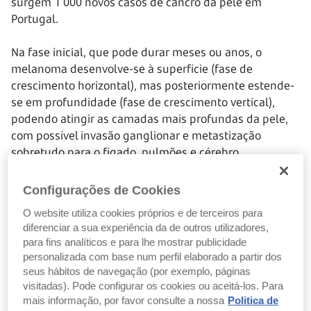
surgem
1 000
novos casos de cancro da pele em
Portugal.
Na fase inicial, que pode durar meses ou anos, o
melanoma desenvolve-se à superfície (fase de
crescimento horizontal), mas posteriormente estende-
se em profundidade (fase de crescimento vertical),
podendo atingir as camadas mais profundas da pele,
com possível invasão ganglionar e metastização
sobretudo para o fígado, pulmões e cérebro.
Pode surgir em qualquer parte do corpo, com maior
Configurações de Cookies
incidência na face, no tronco e nas pernas, no caso das
O website utiliza cookies próprios e de terceiros para
mulheres, ou nas mucosas (boca, olhos, reto). Ao
diferenciar a sua experiência da de outros utilizadores,
contrário de outros tipos de cancro de pele, mais
para fins analíticos e para lhe mostrar publicidade
associados a uma exposição solar crónica, o melanoma
personalizada com base num perfil elaborado a partir dos
está relacionado com uma exposição solar irregular e
seus hábitos de navegação (por exemplo, páginas
aguda, caracterizada muitas vezes por queimaduras
visitadas). Pode configurar os cookies ou aceitá-los. Para
solares.
mais informação, por favor consulte a nossa
Politica de