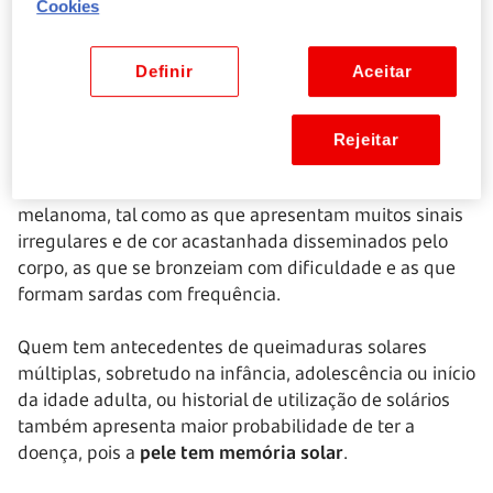
Cookies
Quais são os fatores de risco?
Definir
Aceitar
Mais do que as causas do melanoma, devemos falar
em fatores de risco. Como explica a SPDV, as pessoas
Rejeitar
com pele clara, cabelo loiro ou ruivo, olhos azuis ou
esverdeados têm maior risco de desenvolver
melanoma, tal como as que apresentam muitos sinais
irregulares e de cor acastanhada disseminados pelo
corpo, as que se bronzeiam com dificuldade e as que
formam sardas com frequência.
Quem tem antecedentes de queimaduras solares
múltiplas, sobretudo na infância, adolescência ou início
da idade adulta, ou historial de utilização de solários
também apresenta maior probabilidade de ter a
doença, pois a
pele tem memória solar
.