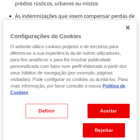
prédios rústicos, urbanos ou mistos
Às indemnizações que visem compensar perdas de
rendimentos desta categoria
Às importâncias relativas aos contratos de direito
Configurações de Cookies
real de habitação duradoura.
O website utiliza cookies próprios e de terceiros para
diferenciar a sua experiência da de outros utilizadores,
para fins analíticos e para lhe mostrar publicidade
personalizada com base num perfil elaborado a partir dos
Como são tributados os rendimentos prediais?
seus hábitos de navegação (por exemplo, páginas
visitadas). Pode configurar os cookies ou aceitá-los. Para
Os rendimentos prediais são, por regra, tributados
mais informação, por favor consulte a nossa
Politica de
autonomamente, ou seja, não são englobados com os
Cookies
restantes rendimentos.
Definir
Aceitar
Para os senhorios
, e nos termos do
artigo 72.º do
Código do IRS
, aplicam-se, em regra, as seguintes
taxas:
Rejeitar