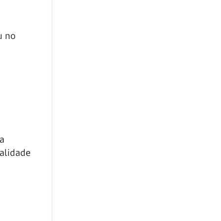
u no
a
alidade