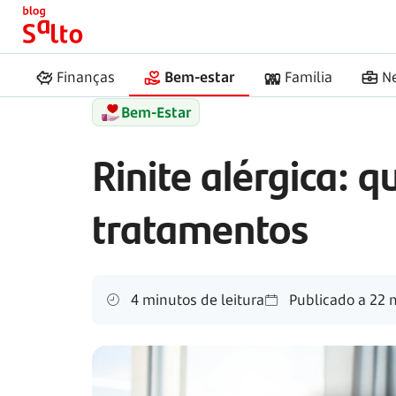
Início
Salto
Rinite alérgica
Finanças
Bem-estar
Família
N
Bem-Estar
Rinite alérgica: q
tratamentos
4 minutos de leitura
Publicado a
22 