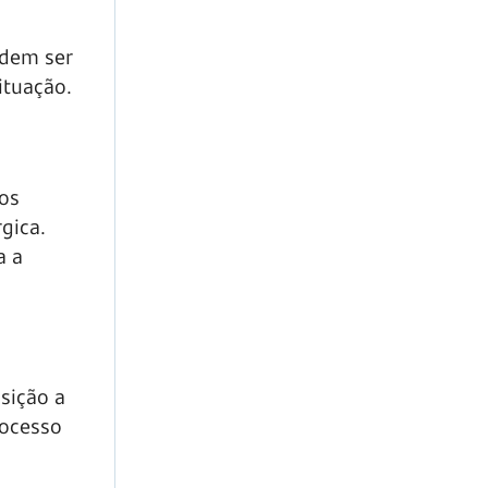
odem ser
ituação.
dos
gica.
a a
sição a
rocesso