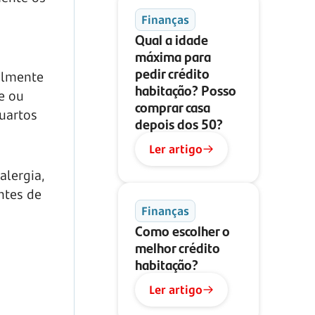
Finanças
Qual a idade
máxima para
pedir crédito
almente
habitação? Posso
e ou
comprar casa
uartos
depois dos 50?
Ler artigo
alergia,
ntes de
Finanças
Como escolher o
melhor crédito
habitação?
Ler artigo