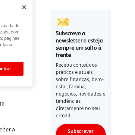
ncia da de
Subscreva a
alizada com
newsletter e esteja
o, páginas
r favor
sempre um salto à
frente
Receba conteúdos
eitar
práticos e atuais
sobre finanças, bem-
estar, família,
negócios, novidades e
tendências
te
diretamente no seu
e-mail
eder a
Subscrever