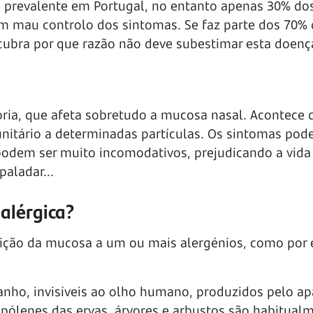
 prevalente em Portugal, no entanto apenas 30% do
m mau controlo dos sintomas. Se faz parte dos 70%
escubra por que razão não deve subestimar esta doenç
ória, que afeta sobretudo a mucosa nasal. Acontece 
itário a determinadas partículas. Os sintomas pode
podem ser muito incomodativos, prejudicando a vida 
paladar...
 alérgica?
sição da mucosa a um ou mais alergénios, como por
nho, invisíveis ao olho humano, produzidos pelo ap
 pólenes das ervas, árvores e arbustos são habitual