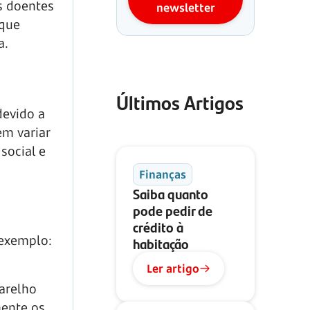
s doentes
newsletter
 que
a.
Últimos Artigos
devido a
m variar
social e
Finanças
Saiba quanto
pode pedir de
crédito à
 exemplo:
habitação
Ler artigo
arelho
mente os