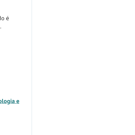
do é
.
ologia e