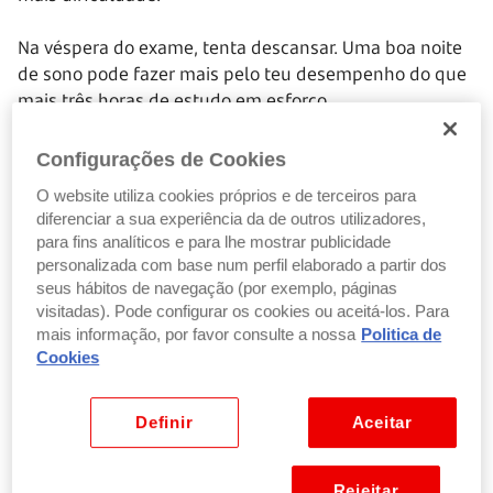
Na véspera do exame, tenta descansar. Uma boa noite
de sono pode fazer mais pelo teu desempenho do que
mais três horas de estudo em esforço.
2. Aproveita as atividades extracurriculares
Configurações de Cookies
As atividades extracurriculares são uma componente
O website utiliza cookies próprios e de terceiros para
diferenciar a sua experiência da de outros utilizadores,
essencial da formação. Mesmo quando não fazem
para fins analíticos e para lhe mostrar publicidade
parte do curso, podem ter um impacto importante no
personalizada com base num perfil elaborado a partir dos
desenvolvimento pessoal e profissional.
seus hábitos de navegação (por exemplo, páginas
visitadas). Pode configurar os cookies ou aceitá-los. Para
O desporto, por exemplo, é uma boa forma de cuidar
mais informação, por favor consulte a nossa
Politica de
do bem-estar físico e mental. Praticar exercício com
Cookies
regularidade durante a universidade pode ajudar a
aliviar o stress, melhorar a concentração e criar uma
Definir
Aceitar
rotina mais equilibrada.
Fazer exercício numa fase em que cada minuto parece
Rejeitar