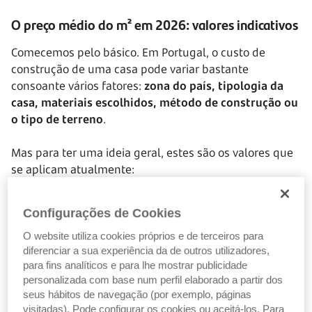
O preço médio do m² em 2026: valores indicativos
Comecemos pelo básico. Em Portugal, o custo de
construção de uma casa pode variar bastante
consoante vários fatores:
zona do país, tipologia da
casa, materiais escolhidos, método de construção ou
o tipo de terreno
.
Mas para ter uma ideia geral, estes são os valores que
se aplicam atualmente:
Entre 950 e 1500 euros por m²
: é esta a média
praticada na construção tradicional, em betão e
Configurações de Cookies
alvenaria
O website utiliza cookies próprios e de terceiros para
Entre 850 e 1000 euros por m²
: no caso das
diferenciar a sua experiência da de outros utilizadores,
chamadas casas low-cost ou construções mais
para fins analíticos e para lhe mostrar publicidade
simples
personalizada com base num perfil elaborado a partir dos
seus hábitos de navegação (por exemplo, páginas
Cerca de 1000 euros/m²
: é o valor médio de
visitadas). Pode configurar os cookies ou aceitá-los. Para