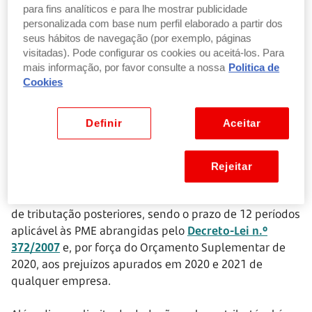
para fins analíticos e para lhe mostrar publicidade
O Orçamento do Estado para 2023 trouxe algumas
personalizada com base num perfil elaborado a partir dos
novidades na dedução de prejuízos fiscais em sede de
seus hábitos de navegação (por exemplo, páginas
IRC. Assim, os prejuízos fiscais apurados em períodos
visitadas). Pode configurar os cookies ou aceitá-los. Para
de tributação que se iniciem em ou após 1 de janeiro
mais informação, por favor consulte a nossa
Politica de
de 2023 são deduzidos aos lucros tributáveis dos
Cookies
períodos de tributação posteriores,
sem limite
temporal
. Esta nova regra aplica-se também aos
Definir
Aceitar
prejuízos fiscais apurados em períodos de tributação
anteriores a 1 de janeiro de 2023, cujo período de
dedução ainda se encontre em curso naquela data.
Rejeitar
Refira-se que, até 2022, a regra geral era de 5 períodos
de tributação posteriores, sendo o prazo de 12 períodos
aplicável às PME abrangidas pelo
Decreto-Lei n.º
372/2007
e, por força do Orçamento Suplementar de
2020, aos prejuízos apurados em 2020 e 2021 de
qualquer empresa.