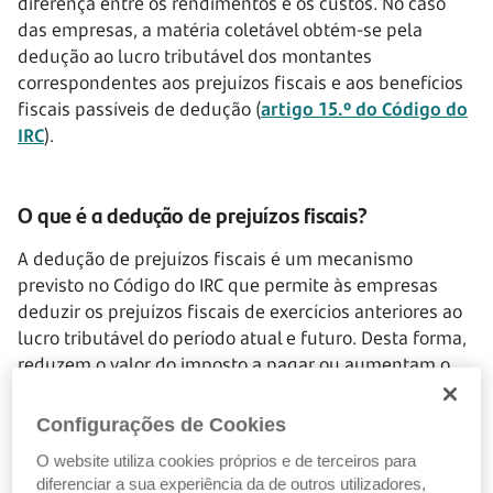
diferença entre os rendimentos e os custos. No caso
das empresas, a matéria coletável obtém-se pela
dedução ao lucro tributável dos montantes
correspondentes aos prejuízos fiscais e aos benefícios
fiscais passíveis de dedução (
artigo 15.º do Código do
IRC
).
O que é a dedução de prejuízos fiscais?
A dedução de prejuízos fiscais é um mecanismo
previsto no Código do IRC que permite às empresas
deduzir os prejuízos fiscais de exercícios anteriores ao
lucro tributável do período atual e futuro. Desta forma,
reduzem o valor do imposto a pagar ou aumentam o
reembolso a receber.
Configurações de Cookies
O website utiliza cookies próprios e de terceiros para
O que mudou na dedução de prejuízos fiscais?
diferenciar a sua experiência da de outros utilizadores,