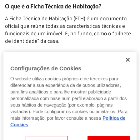
O que é a Ficha Técnica de Habitação?
A Ficha Técnica de Habitação (FTH) é um documento
oficial que reúne todas as características técnicas e
funcionais de um imóvel. É, no fundo, como o “bilhete
de identidade” da casa.
Foi criada para garantir que quem compra uma casa
tem acesso a informação clara e rigorosa sobre o
Configurações de Cookies
imóvel (bastante útil para evitar surpresas depois da
escritura).
O website utiliza cookies próprios e de terceiros para
diferenciar a sua experiência da de outros utilizadores,
para fins analíticos e para lhe mostrar publicidade
Inclui dados como:
personalizada com base num perfil elaborado a partir dos
Ano de construção ou reabilitação
seus hábitos de navegação (por exemplo, páginas
visitadas). Pode configurar os cookies ou aceitá-los. Para
Área útil e área bruta
mais informação, por favor consulte a nossa
Politica de
Materiais usados na estrutura e acabamentos
Cookies
Equipamentos instalados (aquecimento,
climatização, etc.)