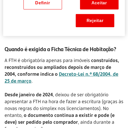
Certificação energética
Definir
Aceitar
Licença de utilização
Nome do promotor e do técnico responsável pela
Rejeitar
obra.
Quando é exigida a Ficha Técnica de Habitação?
A FTH é obrigatória apenas para imóveis
construídos,
reconstruídos ou ampliados depois de março de
2004, conforme indica o
Decreto-Lei n.º 68/2004, de
25 de março
.
Desde janeiro de 2024
, deixou de ser obrigatório
apresentar a FTH na hora de fazer a escritura (graças às
novas regras do simplex nos licenciamentos). No
entanto,
o documento continua a existir e pode (e
deve) ser pedido pelo comprador
, ainda durante a