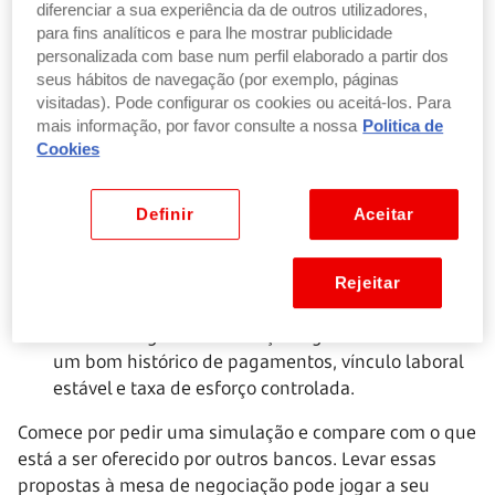
Estas são as principais estratégias que deve considerar:
diferenciar a sua experiência da de outros utilizadores,
para fins analíticos e para lhe mostrar publicidade
1. Negociar o spread com o seu banco
personalizada com base num perfil elaborado a partir dos
seus hábitos de navegação (por exemplo, páginas
O
spread
é a margem de lucro que o banco aplica ao
visitadas). Pode configurar os cookies ou aceitá-los. Para
mais informação, por favor consulte a nossa
Politica de
seu crédito. E, ao contrário da Euribor, este valor não
Cookies
muda com o tempo (a não ser que o renegocie).
Porque deve negociar?
Definir
Aceitar
Se contratou o crédito há alguns anos, é provável
que o seu spread esteja desatualizado face às
Rejeitar
condições atuais do mercado
Pode conseguir uma redução significativa se tiver
um bom histórico de pagamentos, vínculo laboral
estável e taxa de esforço controlada.
Comece por pedir uma simulação e compare com o que
está a ser oferecido por outros bancos. Levar essas
propostas à mesa de negociação pode jogar a seu