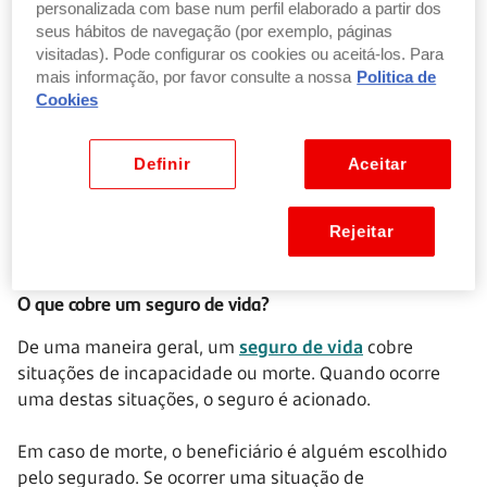
personalizada com base num perfil elaborado a partir dos
que está incluído no seu seguro.
seus hábitos de navegação (por exemplo, páginas
visitadas). Pode configurar os cookies ou aceitá-los. Para
As situações que ficam fora do âmbito do seguro são
mais informação, por favor consulte a nossa
Politica de
as exclusões. Isto é, aquilo que o seguro não paga.
Cookies
Entre as exclusões mais frequentes estão, por
exemplo, mortes que aconteçam durante a prática de
Definir
Aceitar
atividades perigosas ou óbitos por acidente de
trabalho. Neste último caso, é o seguro de acidentes de
trabalho que tem de ser acionado.
Rejeitar
O que cobre um seguro de vida?
De uma maneira geral, um
seguro de vida
cobre
situações de incapacidade ou morte. Quando ocorre
uma destas situações, o seguro é acionado.
Em caso de morte, o beneficiário é alguém escolhido
pelo segurado. Se ocorrer uma situação de