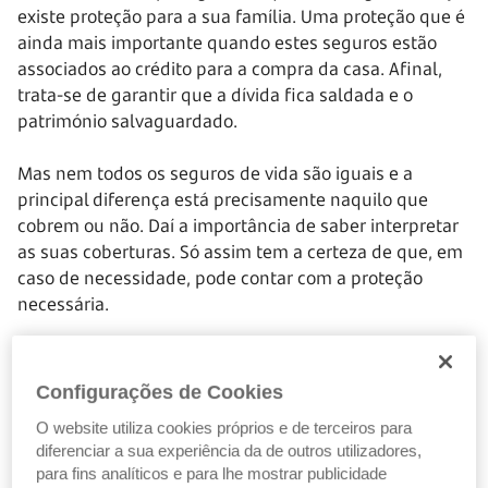
existe proteção para a sua família. Uma proteção que é
ainda mais importante quando estes seguros estão
associados ao crédito para a compra da casa. Afinal,
trata-se de garantir que a dívida fica saldada e o
património salvaguardado.
Mas nem todos os seguros de vida são iguais e a
principal diferença está precisamente naquilo que
cobrem ou não. Daí a importância de saber interpretar
as suas coberturas. Só assim tem a certeza de que, em
caso de necessidade, pode contar com a proteção
necessária.
Coberturas do seguro de vida
Configurações de Cookies
As coberturas de um seguro de vida mais não são do
que as situações em que esse seguro pode ser
O website utiliza cookies próprios e de terceiros para
acionado. Ou seja, em que há lugar ao pagamento da
diferenciar a sua experiência da de outros utilizadores,
para fins analíticos e para lhe mostrar publicidade
indemnização. D
ito de uma forma mais simples: é o