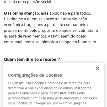
recebia uma pensão social.
Mas tenha atenção
: este apoio não é para todos.
Destina-se a quem se encontra numa situação
económica frágil após a perda do companheiro,
precisamente pelo propósito do apoio ser colmatar a
quebra de rendimentos. Assim, além do abalo
emocional, tenta-se minimizar o impacto financeiro.
Quem tem direito a receber?
Para receber a pensão de viuvez, é necessário cumprir
alguns requisitos:
Configurações de Cookies
O website utiliza cookies próprios e de terceiros para
diferenciar a sua experiência da de outros utilizadores,
Ser cônjuge ou viver em união de facto há, pelo
para fins analíticos e para lhe mostrar publicidade
menos, dois anos antes do falecimento
personalizada com base num perfil elaborado a partir dos
Ter vivido com a pessoa falecida até ao momento
seus hábitos de navegação (por exemplo, páginas
da sua morte