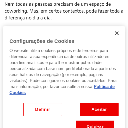
Nem todas as pessoas precisam de um espaço de
coworking. Mas, em certos contextos, pode fazer toda a
diferença no dia a dia.
É uma solução comum para:
Configurações de Cookies
Freelancers e trabalhadores independentes
O website utiliza cookies próprios e de terceiros para
Empreendedores
e pequenas empresas
diferenciar a sua experiência da de outros utilizadores,
para fins analíticos e para lhe mostrar publicidade
Profissionais em regime híbrido ou
remoto
personalizada com base num perfil elaborado a partir dos
Nómadas digitais
que mudam frequentemente de
seus hábitos de navegação (por exemplo, páginas
cidade ou país
visitadas). Pode configurar os cookies ou aceitá-los. Para
Pessoas que sentem dificuldade em trabalhar a
mais informação, por favor consulte a nossa
Politica de
partir de casa.
Cookies
Também pode ser útil em situações pontuais, como
Definir
Aceitar
precisar de um espaço para reuniões, um dia de foco
fora de casa ou um local profissional para receber
Rejeitar