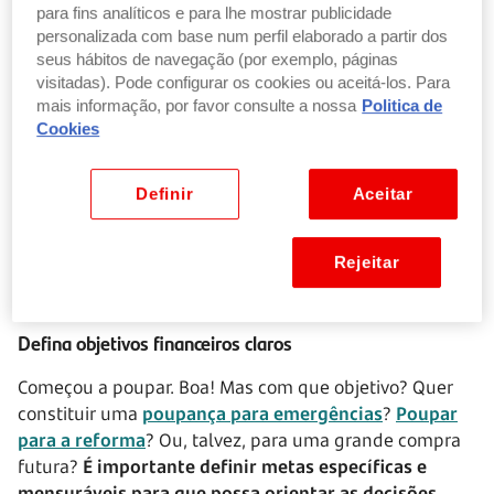
Revisão das despesas mensais
para fins analíticos e para lhe mostrar publicidade
personalizada com base num perfil elaborado a partir dos
As palavras de ordem aqui são: planear e gerir
. O
seus hábitos de navegação (por exemplo, páginas
primeiro passo para poupar é conhecer a sua realidade
visitadas). Pode configurar os cookies ou aceitá-los. Para
financeira e estar consciente das despesas mensais.
mais informação, por favor consulte a nossa
Politica de
Faça um
orçamento detalhado
e registe todas as
Cookies
receitas e despesas (pode utilizar uma folha de cálculo
para facilitar esta análise). Reveja as despesas
Definir
Aceitar
regularmente e avalie se são realmente necessárias.
Identifique onde pode cortar sem comprometer o
essencial e ajuste o plano financeiro de acordo.
Rejeitar
Defina objetivos financeiros claros
Começou a poupar. Boa! Mas com que objetivo? Quer
constituir uma
poupança para emergências
?
Poupar
para a reforma
? Ou, talvez, para uma grande compra
futura?
É importante definir metas específicas e
mensuráveis para que possa orientar as decisões