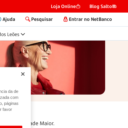
Loja Online
Blog Salto
Ajuda
Pesquisar
Entrar no NetBanco
 dos Leões
ncia da de
alizada com
o, páginas
r favor
 a APB e a Idade Maior.