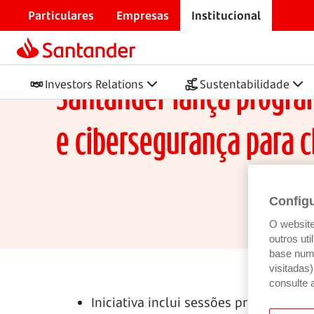
Particulares
Empresas
Institucional
Início
Imprensa
Literacia e cibersegurança para 
Nota de imprensa
Investors Relations
Sustentabilidade
Santander lança program
e cibersegurança para c
Config
O website 
outros ut
base num 
visitadas
consulte 
Iniciativa inclui sessões presenciais