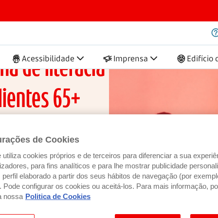
65+
Acessibilidade
Imprensa
Edifício
a de literacia
lientes 65+
urações de Cookies
utiliza cookies próprios e de terceiros para diferenciar a sua experiê
ilizadores, para fins analíticos e para lhe mostrar publicidade person
perfil elaborado a partir dos seus hábitos de navegação (por exempl
). Pode configurar os cookies ou aceitá-los. Para mais informação, po
a nossa
Politica de Cookies
 e gratuitas nos WorkCafés do banco, em parceria com