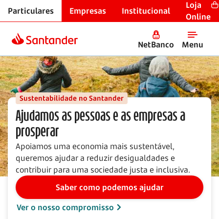
Loja
Particulares
Empresas
Institucional
Início
Online
NetBanco
Menu
Sustentabilidade no Santander
Ajudamos as pessoas e as empresas a
prosperar
Apoiamos uma economia mais sustentável,
queremos ajudar a reduzir desigualdades e
contribuir para uma sociedade justa e inclusiva.
Saber como podemos ajudar
Ver o nosso compromisso