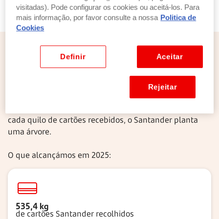
visitadas). Pode configurar os cookies ou aceitá-los. Para
mais informação, por favor consulte a nossa
Politica de
Cookies
Pequenas ações podem mudar o mundo
Definir
Aceitar
Recicle o seu cartão e veja crescer uma árvore
Rejeitar
Quando a validade do seu cartão terminar, recicle-o
numa caixa multibanco ou num balcão do banco. Por
cada quilo de cartões recebidos, o Santander planta
uma árvore.
O que alcançámos em 2025:
535,4 kg
de cartões Santander recolhidos