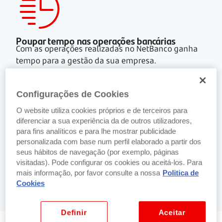
Poupar tempo nas operações bancárias
Com as operações realizadas no NetBanco ganha
tempo para a gestão da sua empresa.
Configurações de Cookies
O website utiliza cookies próprios e de terceiros para
diferenciar a sua experiência da de outros utilizadores,
para fins analíticos e para lhe mostrar publicidade
Segurança nas operações financeiras da sua
personalizada com base num perfil elaborado a partir dos
empresa
seus hábitos de navegação (por exemplo, páginas
O NetBanco tem um sistema de proteção e
visitadas). Pode configurar os cookies ou aceitá-los. Para
controlo de delegações e autorizações para uma
mais informação, por favor consulte a nossa
Politica de
maior segurança.
Cookies
Definir
Aceitar