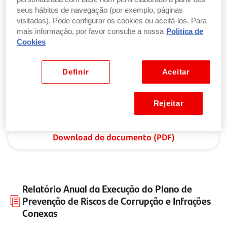
seus hábitos de navegação (por exemplo, páginas
visitadas). Pode configurar os cookies ou aceitá-los. Para
mais informação, por favor consulte a nossa
Politica de
Plano de Prevenção de Riscos de Corrupção e
Cookies
Infrações Conexas
Definir
Aceitar
O Santander tem o compromisso de respeitar e criar
condições para o cumprimento das regras em matéria
Rejeitar
de corrupção.
Download de documento (PDF)
Relatório Anual da Execução do Plano de
Prevenção de Riscos de Corrupção e Infrações
Conexas