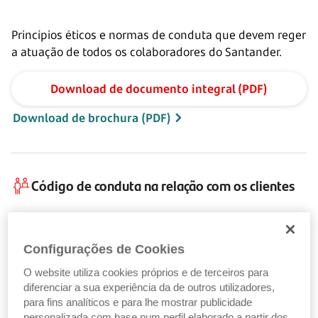
Princípios éticos e normas de conduta que devem reger
a atuação de todos os colaboradores do Santander.
Download de documento integral (PDF)
Download de brochura (PDF)
Código de conduta na relação com os clientes
Princípios e regras de conduta que devem ser
Configurações de Cookies
observados pelo Santander na relação com os clientes
e na tutela dos seus interesses.
O website utiliza cookies próprios e de terceiros para
diferenciar a sua experiência da de outros utilizadores,
Download de documento (PDF)
para fins analíticos e para lhe mostrar publicidade
personalizada com base num perfil elaborado a partir dos