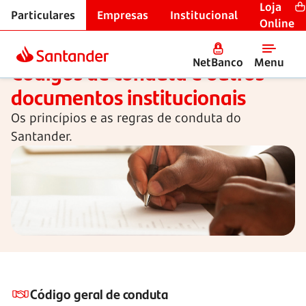
Loja
Particulares
Empresas
Institucional
Início
Online
NetBanco
Menu
Códigos de conduta e outros
documentos institucionais
Os princípios e as regras de conduta do
Santander.
Código geral de conduta