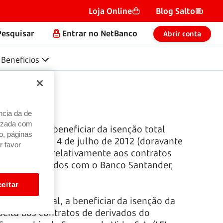
Loja Online
Blog Salto
Pesquisar
Entrar no NetBanco
Abrir conta
Benefícios
ncia da de
alizada com
Portugal, a beneficiar da isenção total
o, páginas
 Conselho, de 4 de julho de 2012 (doravante
r favor
esmo artigo, relativamente aos contratos
ntral, celebrados com o Banco Santander,
eitar
o de Portugal, a beneficiar da isenção da
peita aos contratos de derivados do