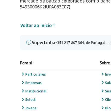
mercado de balcão celebrados com o Banco 
54930006K2IUPA083C07).
Voltar ao início
SuperLinha
+351 217 807 364, de Portugal e d
Para si
Sobre
Particulares
Inv
Empresas
Sal
Institucional
Sus
Select
Cib
Jovens
Blo