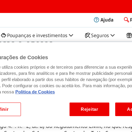
Ajuda
upo EMIR
Poupanças e investimentos
Seguros
urações de Cookies
utiliza cookies próprios e de terceiros para diferenciar a sua experiê
ilizadores, para fins analíticos e para lhe mostrar publicidade person
o Santander Totta, S.A. foi autorizado pelo Banco de 
perfil elaborado a partir dos seus hábitos de navegação (por exempl
mento (UE) n.º 648/2012, do Parlamento Europeu e do
). Pode configurar os cookies ou aceitá-los. Para mais informação, po
igação de troca de garantias prevista no n.º 3 do m
a nossa
Politica de Cookies
juro não compensados através de uma contraparte ce
inir
Rejeitar
Ac
anco Santander Totta, S.A. foi autorizado pelo Banc
o 4.º. n.º 2, al. a) do Regulamento EMIR, no que res