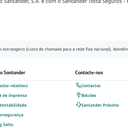
Santander, S.A. e com o Santander Totta Seguros - C
o estrangeiro (custo de chamada para a rede fixa nacional). Atendim
 o Santander
Contacte-nos
estor relations
Contactos
a de imprensa
Balcões
tentabilidade
Santander Próximo
ersegurança
g Salto