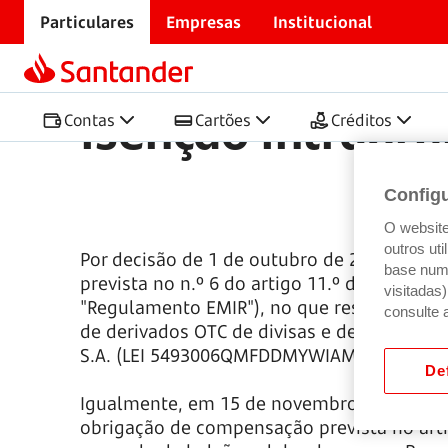
Particulares
Empresas
Institucional
Início
Isenção Intragrupo Emir
Isenção Intragr
Contas
Cartões
Créditos
Config
O website 
outros ut
Por decisão de 1 de outubro de 2018, o Banc
base num 
prevista no n.º 6 do artigo 11.º do Regula
visitadas
"Regulamento EMIR"), no que respeita à obr
consulte 
de derivados OTC de divisas e de taxa de 
S.A. (LEI 5493006QMFDDMYWIAM13).
Def
Igualmente, em 15 de novembro de 2016, o B
obrigação de compensação prevista no artig