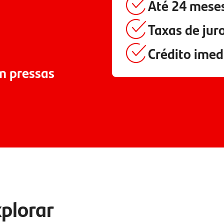
Até
24 mese
Taxas de juro
Crédito imed
m pressas
xplorar