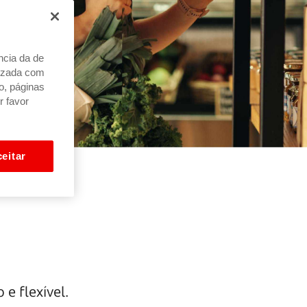
ncia da de
alizada com
o, páginas
r favor
eitar
e flexível.