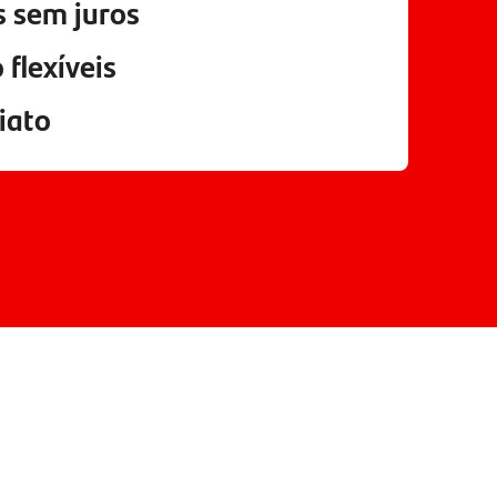
s
sem juros
 flexíveis
iato