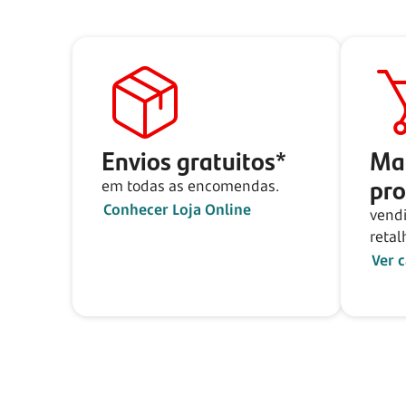
Envios gratuitos*
Ma
pr
em todas as encomendas.
Conhecer Loja Online
vend
retal
Ver 