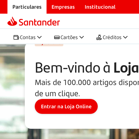
Particulares
Empresas
Institucional
Início
Loja Online
Contas
Cartões
Créditos
Loja Online
Bem-vindo à
Loja
Mais de 100.000 artigos dispon
de um clique.
Entrar na Loja Online